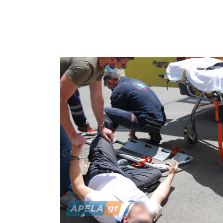
ΕΚΑΒ, το 
προκειμέν
Νοσοκομε
πρώτες βο