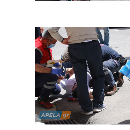
Τα αίτια
Τροχαία Σ
Δείτε τι
το συμβάν