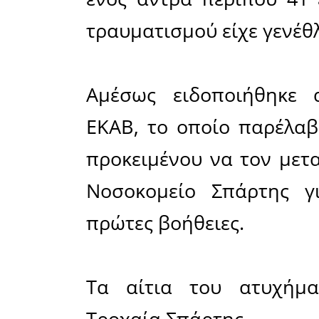
Δευτέρα 9
στο κέντρο
Ειδικότερ
Νίκωνος 
συγκρού