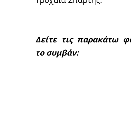
Αποτέλε
τραυματισ
ενός άντρ
τραυματισμ
Αμέσως ε