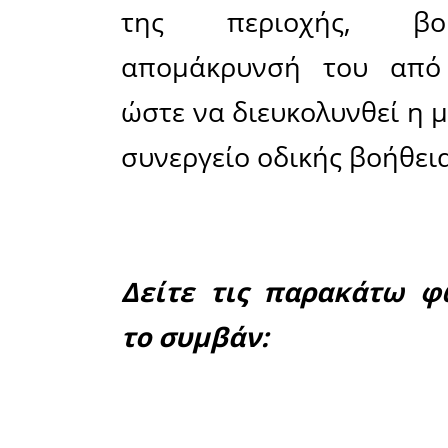
πληροφορί
από τα Α
προς τη
Γυθείου, 
για άγνω
έχασε το