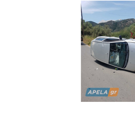
αποτέλεσμ
και να συ
Πέρα από 
ο οδηγό
τραυματισ