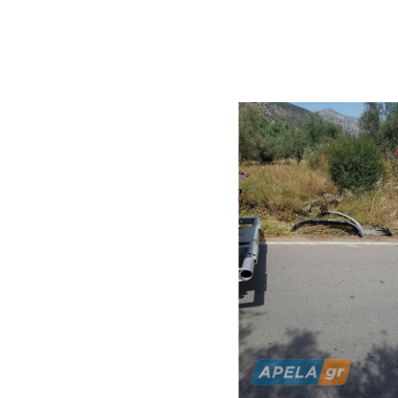
του ΕΚΑΒ. 
της πε
απομάκρυ
ώστε να δ
συνεργείο 