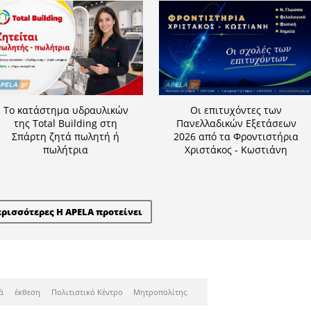
Η APELA προτείνει