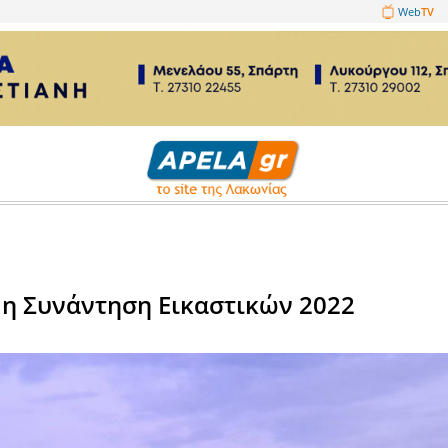
1089860
τικά
Κότρωνα η Συνάντηση Εικαστι