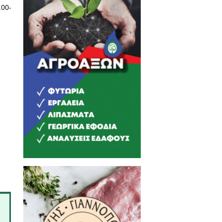
νό η έκθεση εικαστικών τεχνών
ο Κότρωνα (στο πρώην Δημοτικό
ρισκόμενους καλωσόρισαν και
ότιμος καθηγητής της Ιατρικής
κών Υποτροφιών κ. Μιχάλης
ο σεβασμιώτατος μητροπολίτης
ρινά και κατά τις ώρες 19.00-