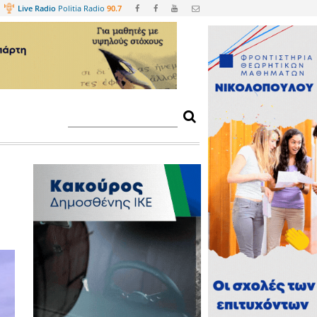
Web
TV
Live Radio
Politia Radio
90.
κών 2022