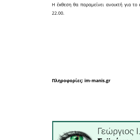
Το απόγευμα του περασμένο
του συλλόγου «Όμοιοι της 
Σχολείο).
Στην εναρκτήρια εκδήλωσ
μίλησαν σχετικά με την όλ
Σχολής του Πανεπιστημί
Κουτσουλιέρης και ο γλύπ
Μάνης κ. Χρυσόστομος Γ.
Η έκθεση θα παραμείνει αν
22.00.