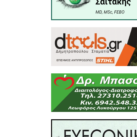
Πληροφορίες: im-manis.gr