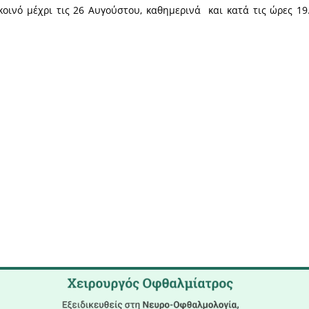
υ Σαββάτου 6/8, άνοιξε της πύλες της για το κοι
Μάνης», οποία φιλοξενείται στο Πολιτιστικό Κέντρ
η της Συνάντησης Εικαστικών 2022, τους παρευ
η δράση, ο πρόεδρος του διοργανωτή συλλόγου, ομ
ου Αθηνών και πρόεδρος του Ιδρύματος Κρατι
της κ. Μιχάλης Κάσσης, ενώ χαιρετισμό απηύθυνε 
οικτή για το κοινό μέχρι τις 26 Αυγούστου, καθημε