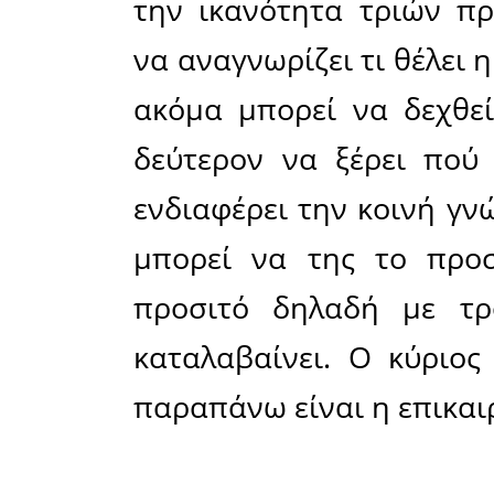
λέμε πω
επάγγελμα
Αρχικά κα
εφημεριδ
ενημέρωσ
χώρα μας,