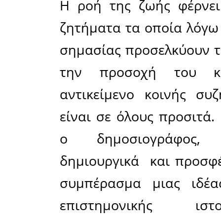
τέταρτο το
Προηγουμέ
και ο συν
τότε δεν