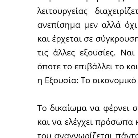
την θέση 
και επιδρά
Το έργο τ
και να χε