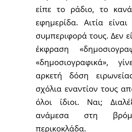
την συνε
αποχωρί
ενδιαφέρο
και τα δια
απλός συλ
δεν θα 