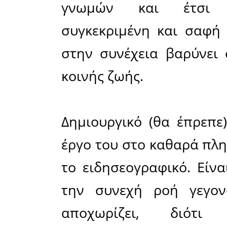
επαγγελμα
Ο τύπος 
στην ζωή 
ασχολείτ
χρειάζετα