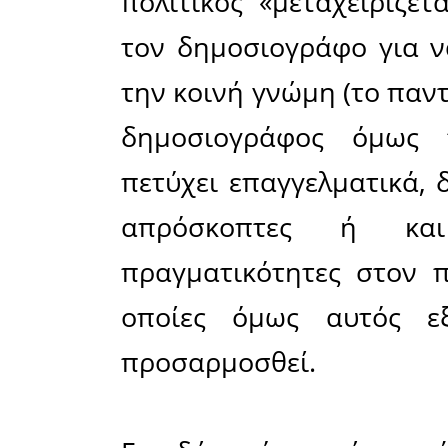
Ο «κίτρι
ζωηρή εντ
κοινή γνώ
υποδαυλί
υπάρχει μ
των γεγ