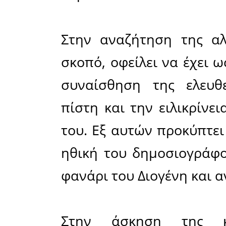
περισσ
απαρατήρ
τις εξέθετ
Πολλές φο
γεγονότων 