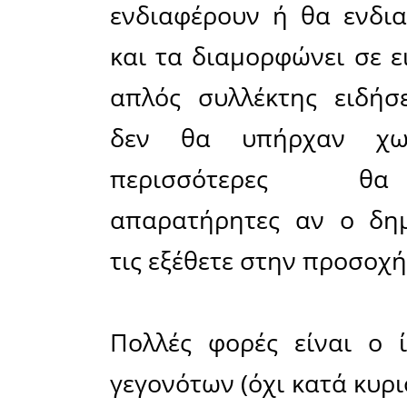
ούτε η ε
προσέγγισ
την ικαν
να αναγνωρ
ακόμα μπο
δεύτερον