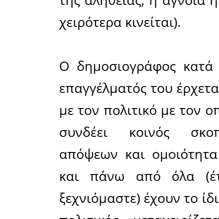
σκοπούς
επιδιώκει
(αύξηση
επιρροής
παραπάνω 