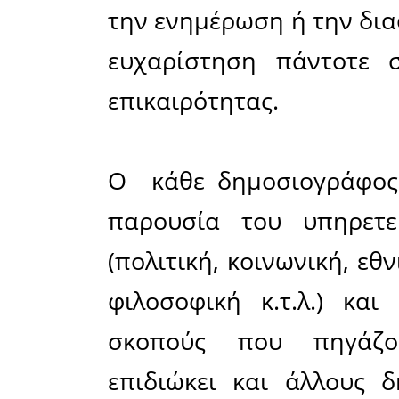
είναι σε 
ο δημο
δημιουργι
συμπέρασ
επιστημ
φιλοσοφικ