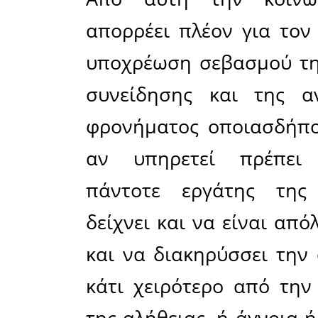
Ο κάθε δ
παρουσία
(πολιτική,
φιλοσοφικ