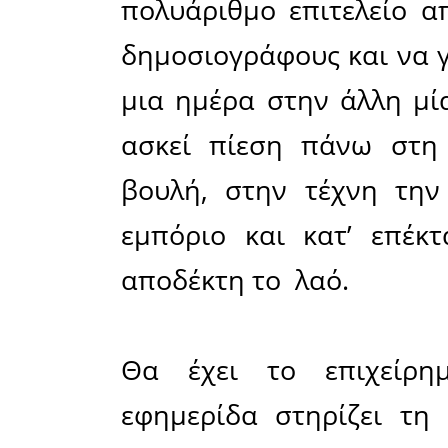
Στο σημεί
οι δημ
κιτρινισμ
είπε το ρ
εφημερίδα
συμπεριφο