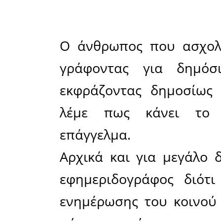
Τα λ
προφέρον
ικριώματα
εκτελεστ
έργων. Εί
αυτ