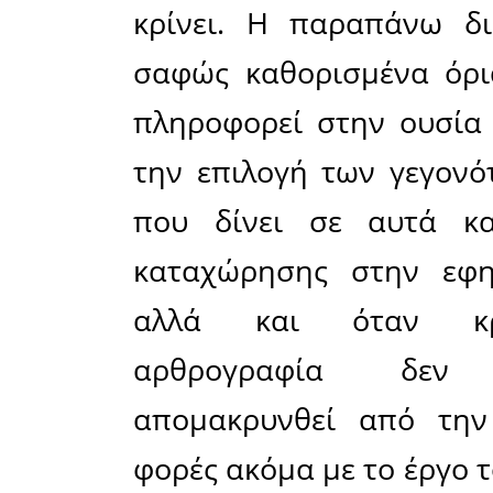
Η ροή τη
ζητήματα 
σημασίας 
την προ
αντικείμε