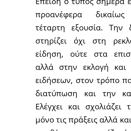
απευθυνόμ
του κοινο
και τη
«κλειδαρ
ενδιαφέρ
Βεβαίως αδ