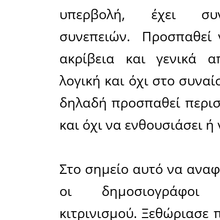
στην συνέ
κοινής ζωή
Δημιουργι
έργο του 
το ειδησε