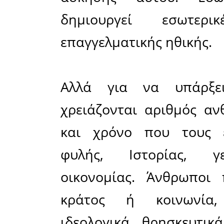
σαφώς καθ
πληροφορε
την επιλο
που δίνε
καταχώρη
αλλά κα