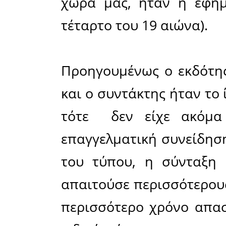
απογοητευ
Θεάματος.
τα επα
υποκεί
ποιότητας.