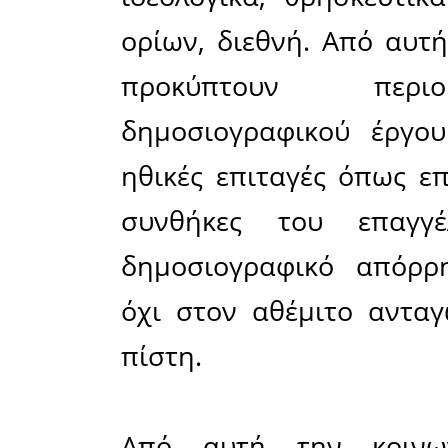
αρθρογ
απομακρυ
φορές ακόμ
την ενημέ
ευχαρίστ
επικαιρότη