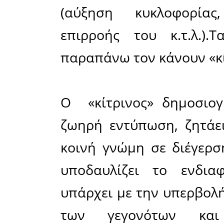
συμβάν τ
χειροπιασ
Δημιουργι
προσφορ
διαμόρφω