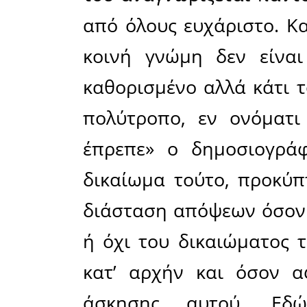
σαν τέτοι
πληροφ
Ειδησεογ
κρίνει 
αρθρογρα
κρίνει. 