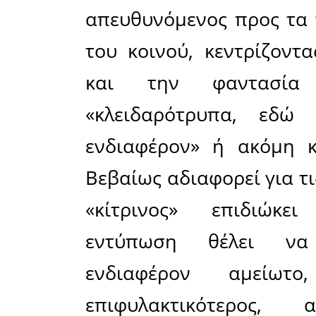
άμορφο, α
της, παρε
σύνθεση κ
γνωμών
συγκεκρι