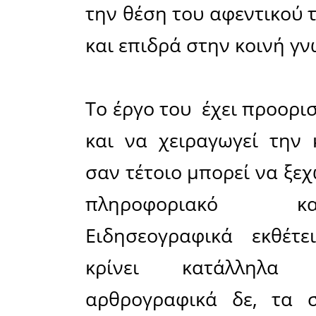
ενδιαφέρε
μπορεί ν
προσιτό 
καταλαβαί
παραπάνω 