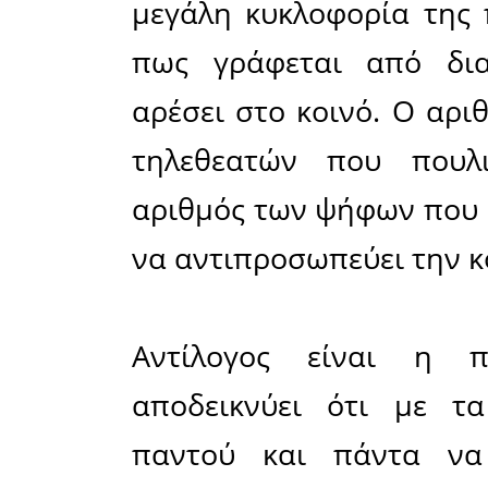
έκφραση
«δημοσιο
αρκετή δ
σχόλια εν
όλοι ίδι