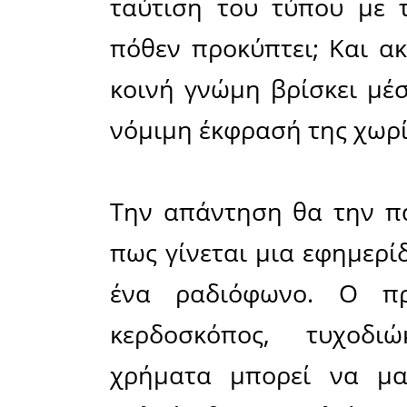
συνεπειώ
ακρίβεια
λογική κα
δηλαδή πρ
και όχι να