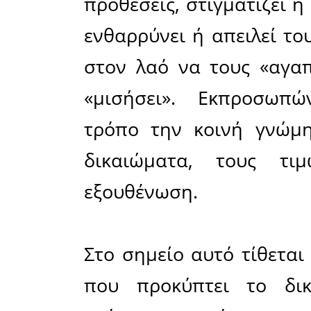
«κίτριν
εντύπωσ
ενδιαφέ
επιφυλα
υπερβολ