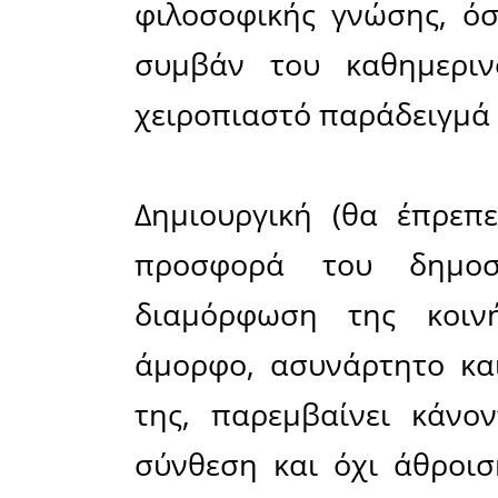
επαγγελμα
του τύπο
απαιτούσε
περισσότε
ειδική μό
πείρα κ