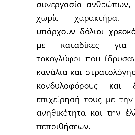
ανάμεσ
περικοκλά
Στην ανα
σκοπό, οφ
συναίσθη