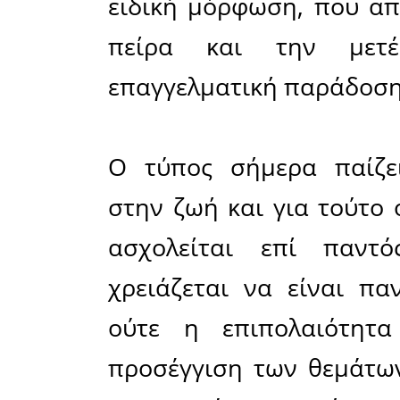
αμφιβάλ
Ο άνθρωπ
γράφοντ
εκφράζον