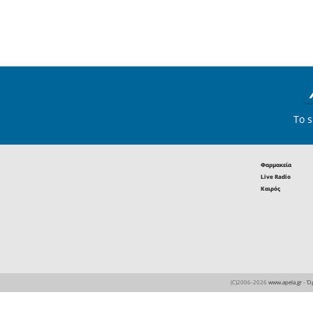
επιδοτήσεων του 2023 στ
λογαριασμούς των αγροτών
φτάνει ούτε για λουκούμια.
01
Αγροτικά
Παραγωγός καλαμών: Πόσο
έπαιρνες το 2020 για τις ε
σου, αν σήμερα ο έμπορος
δώσει 2 ευρώ;
05
Οικονομία
To Επιμελητήριο Λακωνία
προτίθεται να διοργανώσε
σεμινάρια πιστοποίησης γ