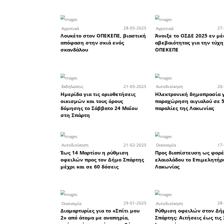
Πρωτοχρονιά
23
Οικονομία
Ο Εμπορικός Σύλλογος Σπά
ζητά παράταση της
υποχρεωτικής εφαρμογής 
07
Αγροτικά
Ισχυρή Λακωνική φωνή στ
Υπουργείο Αγροτικής Ανάπ
Ζητούν ουσιαστικά μέτρα γ
στήριξη της αγροτικής
παραγωγής