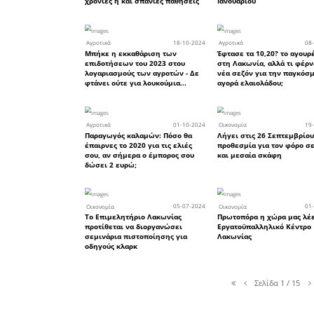
09
Αγροτικά
Ένα μεγάλο Τίποτα με μπό
Καθόλου η ομιλία του
Πρωθυπουργού στη ΔΕΘ γι
Αγρότες
02
Αγροτικά
Γιώργος, Γιάννης, Παναγιώ
επιδοτήσεις που έλαβαν όλ
Λάκωνες δικαιούχοι από τ
ΟΠΕΚΕΠΕ