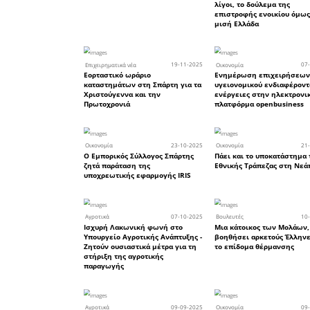
18
Αγροτικά
Νέος Κανονισμός της ΕΕ γι
ΜΟΑΗ: Απειλή για το Ελλη
Ελαιόλαδο και Πυρηνέλαιο
08
Οικονομία
Άλλο ένα Πάσχα χωρίς 13η
σύνταξη
20
Οικονομία
Χάος με τους νέους ΚΑΔ τ