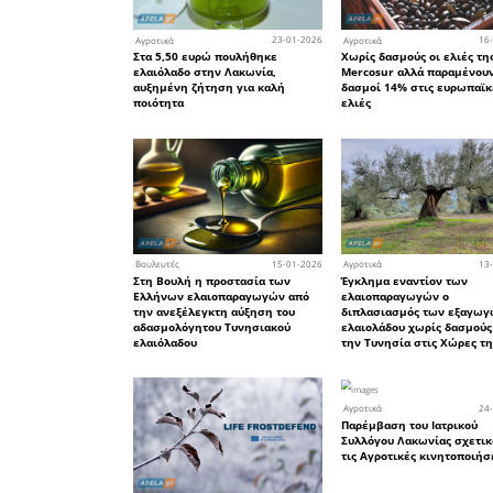
Ικανοποιητική καρπόδεση 
ελιές Καλαμών του Πάρνω
05
Αγροτικά
Ζητούν εξηγήσεις για το
μπλοκάρισμα στις άδειες
γεωτρήσεων