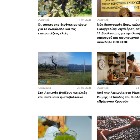
10
Οικονομία
Ο Κρητικός «αγκαζέ» με το
λογιστές της Λακωνίας στ
Υφυπουργό Οικονομικών γ
Δελτίο Αποστολής των
ελαιοπαραγωγών
08
Αγροτικά