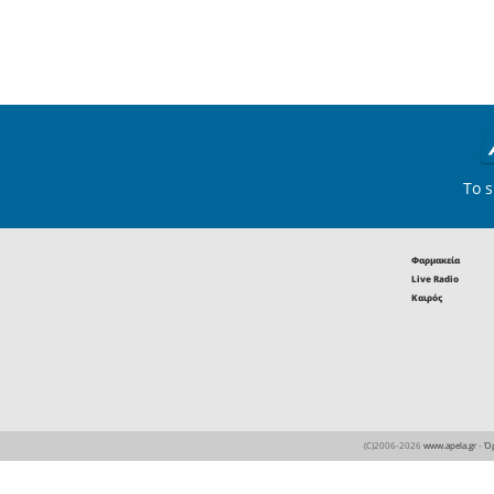
22
Αγροτικά
Αγροκτηνοτροφικός Σύλλο
Σπάρτης: Σκληρή απάντησ
Περιφερειακή Αρχή
Πελοποννήσου
11
Αγροτικά
Μπλόκο Λακωνίας: Κάθε μ
στις 5 το απόγευμα οι Αγρ
στη γέφυρα του Μορέα στ
Σπάρτη