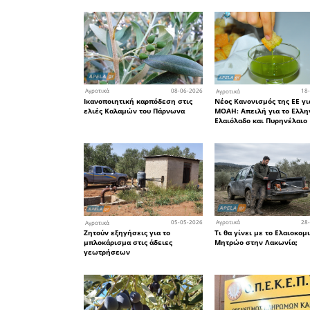
17
Αγροτικά
Αγρότες δουλοπάροικοι,
καταναλωτές εντομοφάγοι