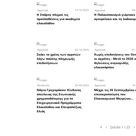
23
Αγροτικά
Στα 5,50 ευρώ πουλήθηκε
ελαιόλαδο στην Λακωνία,
αυξημένη ζήτηση για καλ
ποιότητα
15
Βουλευτές
Στη Βουλή η προστασία τ
Ελλήνων ελαιοπαραγωγών