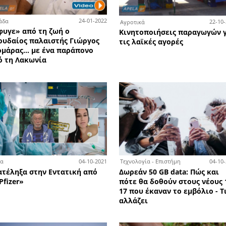
6-09-2023
19-07-2022
Ελλάδα
Ελλ
ο
Απογραφή 2021: Αυτός είναι ο
Βα
n
πληθυσμός της Ελλάδας και
Πέθ
επίσημα
συν
NA
24-01-2022
Ελλάδα
1-04-2022
Αγρ
«Έφυγε» από τη ζωή ο
οίησης
Κιν