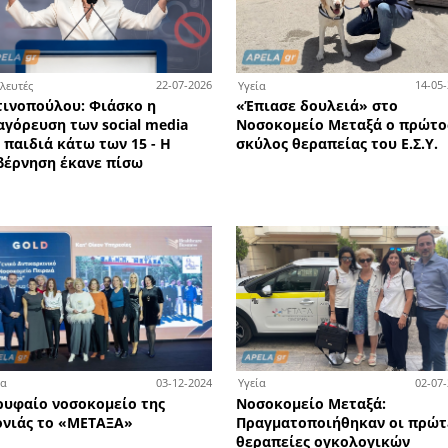
0-07-2026
22-07-2026
Βουλευτές
Υγε
ν
Λατινοπούλου: Φιάσκο η
«Έπ
όνια
απαγόρευση των social media
Νο
για παιδιά κάτω των 15 - Η
σκύ
ή 2
κυβέρνηση έκανε πίσω