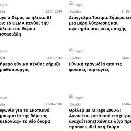
5-03-2020
04-03-2020
Υγεία
Σώμ
ρούσμα
8ο κρούσμα κοροναϊού στη
Για
τακτα
χώρα μας
επι
άκυνθο
ισχ
8-02-2020
27-02-2020
Ελλάδα
Ελλ
αστών
Κικίλιας: Ματαιώνονται όλες οι
Πέθ
ρα -
καρναβαλικές εκδηλώσεις στη
χώρα!