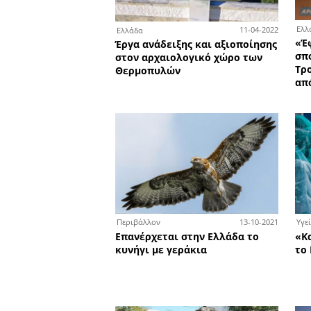
0
Ελλάδα
Video Σοκ στον Πειραιά: Τ
πλήρωμα του Blue Horizo
πέταξε τον 36χρονο στη
θάλασσα
1
Ελλάδα
Έργα ανάδειξης και αξιοπ