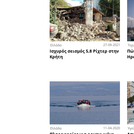
στον αρχαιολογικό χώρο 
Θερμοπυλών
1
Περιβάλλον
Επανέρχεται στην Ελλάδα
κυνήγι με γεράκια