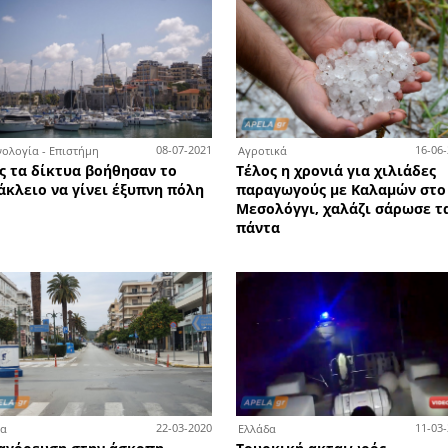
σπουδαίος παλαιστής Γιώργος
των
τις
Τρομάρας… με ένα παράπονο
από τη Λακωνία
3-10-2021
04-10-2021
Υγεία
Τεχ
 το
«Κατέληξα στην Εντατική από
Δωρ
το Pfizer»
πότ
17 
αλλ