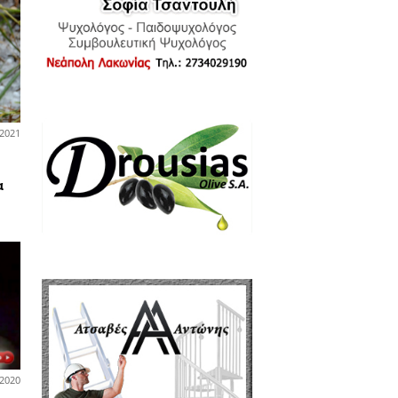
 λαϊκές αγορές
04-10-2021
νολογία - Επιστήμη
εάν 50 GB data: Πώς και
ε θα δοθούν στους νέους 15-
που έκαναν το εμβόλιο - Τι
άζει