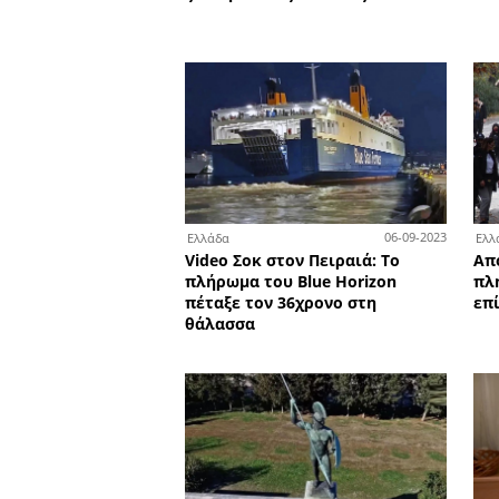
2
Ελλάδα
Ισχυρός σεισμός 6,1 Ρίχτε
ανοιχτά της Νεάπολης Λα
ξύπνησε τους Λάκωνες