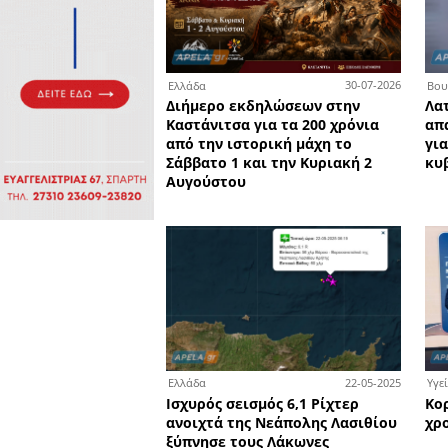
Πολιτιστικά
Πωλήσεις
Δήμος
Διάφορα
Αν.
Μάνης
Εκδηλώσεις
Ενοικίαση
Επιχειρήσεων
Δήμος
Ελαφονήσου
Εκκλησία
Περιφερεια
Πελοποννήσου
Σώματα
ασφαλείας
3
Ελλάδα
Διήμερο εκδηλώσεων στη
Καστάνιτσα για τα 200 χρ
από την ιστορική μάχη το
Σάββατο 1 και την Κυριακ
Αυγούστου