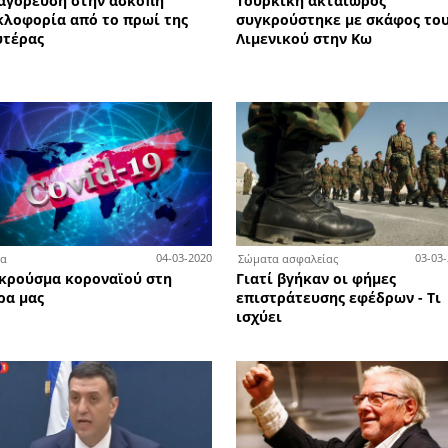
7-09-2021
08-07-2021
Τεχνολογία - Επιστήμη
Αγρ
ρ στην
Πώς τα δίκτυα βοήθησαν το
Τέλ
Ηράκλειο να γίνει έξυπνη πόλη
πα
Μεσ
πά