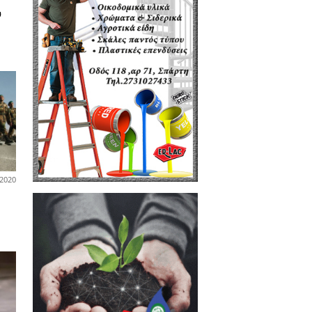
16-06-2021
οτικά
ος η χρονιά για χιλιάδες
ραγωγούς με Καλαμών στο
ολόγγι, χαλάζι σάρωσε τα
ντα