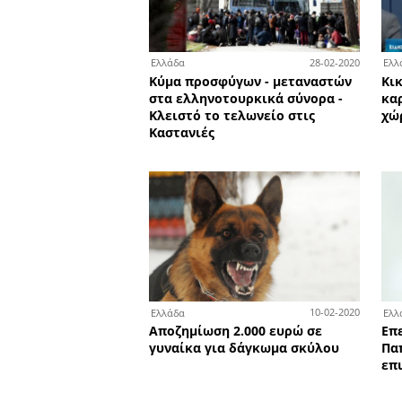
1
Ελλάδα
Πληροφορίες για οργανω
σχέδιο της Τουρκίας να
μεταφέρει μετανάστες με
κορωνοϊό στην Ελλάδα