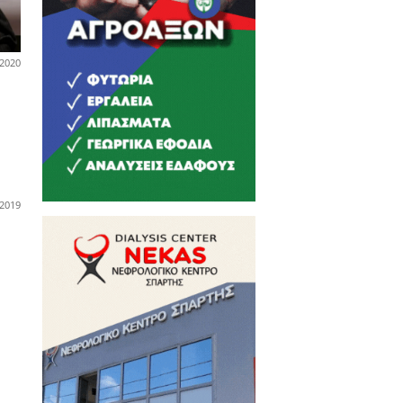
11-03-2020
άδα
υρκική ακταιωρός
γκρούστηκε με σκάφος του
ενικού στην Κω