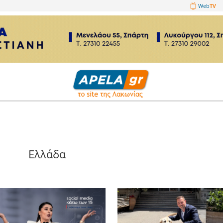
1089860
α
Ελλάδα