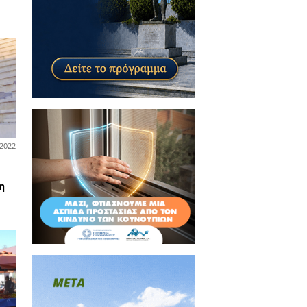
02-07-2024
ία
σοκομείο Μεταξά:
αγματοποιήθηκαν οι πρώτες
ραπείες ογκολογικών
ενών στο σπίτι τους!