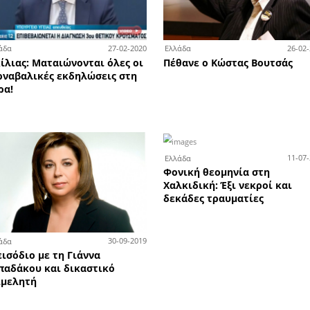
1-04-2020
22-03-2020
Υγεία
Ελλ
μένο
Απαγόρευση στην άσκοπη
Το
κυκλοφορία από το πρωί της
συ
Δευτέρας
Λιμ