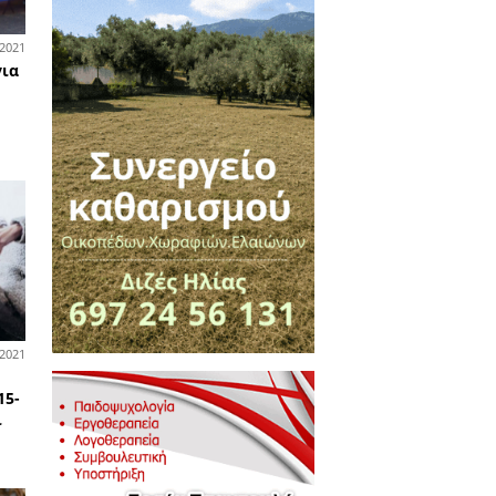
19-05-2022
άδα
γγέλης Παπαθανασίου:
ανε ο οσκαρικός Έλληνας
θέτης που συνέθεσε για τη
SA
22-10-2021
οτικά
ητοποιήσεις παραγωγών για