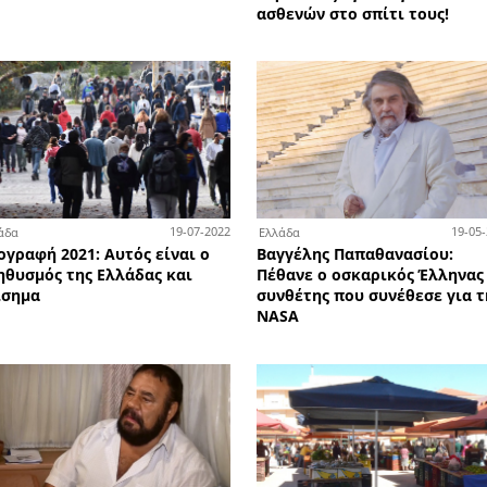
2-05-2025
03-12-2024
Υγεία
Υγε
ρ
Κορυφαίο νοσοκομείο της
Νο
σιθίου
χρονιάς το «ΜΕΤΑΞΑ»
Πρ
θε
ασθ