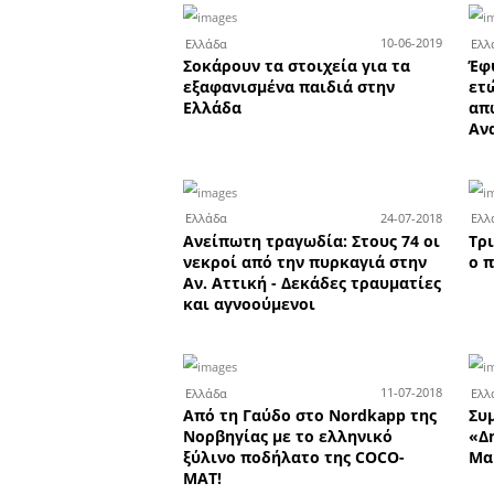
0
Υγεία
Δέκατο επιβεβαιωμένο κ
κοροναϊού στη χώρα - Έκ
μέτρα σε Αχαΐα, Ηλεία, Ζ
2
Ελλάδα
Κύμα προσφύγων - μεταν
στα ελληνοτουρκικά σύνο
Κλειστό το τελωνείο στις