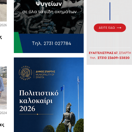
14-05-2026
ία
ιασε δουλειά» στο
σοκομείο Μεταξά ο πρώτος
λος θεραπείας του Ε.Σ.Υ.