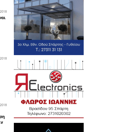
03-03-2020
ατα ασφαλείας
τί βγήκαν οι φήμες
στράτευσης εφέδρων - Τι
ύει
26-02-2020
άδα
ανε ο Κώστας Βουτσάς