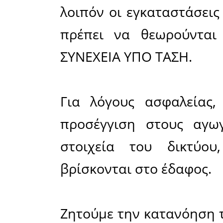
• Απιδιά
• Νιάτα
• Άγιος Δη
• Κρεμαστ
• Κουπιά
• Βλαχιώτ