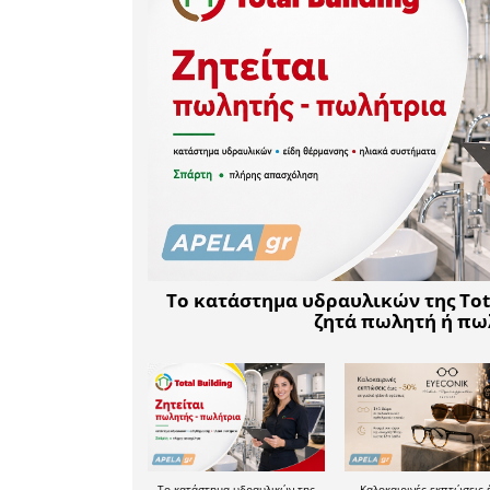
προσέγγι
στοιχεία
βρίσκοντα
Ζητούμε τ