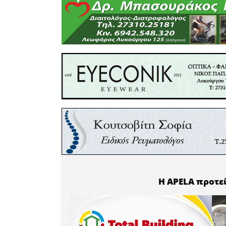
πριν από 
λοιπόν οι
πρέπει ν
ΣΥΝΕΧΕΙΑ 
Για λόγο