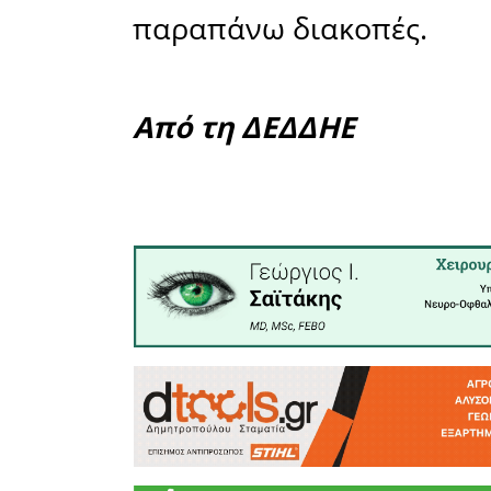
• Μακρυν
• Άγιος Ι
• Γλυκόβρ
Η επανατ
προειδοπο