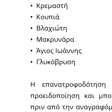
στο δίκτυ
Διακοπή
Δεκεμβρί
και 14:0
περιοχές: