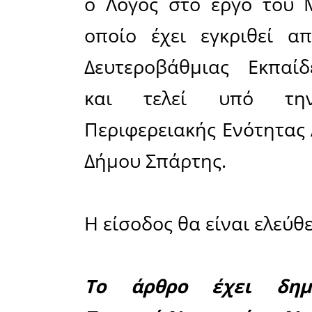
έχει σκο
πλούσια μ
Έλληνα συ
τόσο προφ
καλύπτε