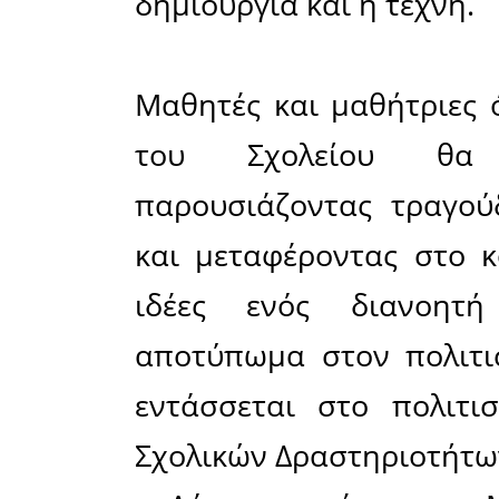
λόγο
Μια ξεχωρ
έργο του 
Μουσικό 
Ιουνίου 2
Δημόσια Β