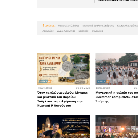
Η είσοδος 
Το άρθρ
Τεχνητή Ν