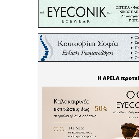
και μεταφ
ιδέες ε
αποτύπωμ
εντάσσετ
Σχολικών 
ο Λόγος σ