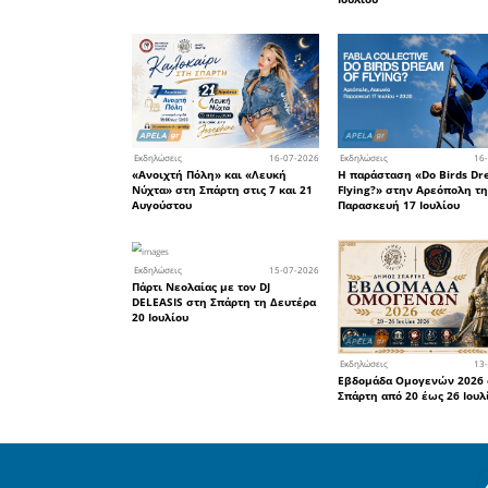
Καλοκαιρινέ
Ανοιχτά έω