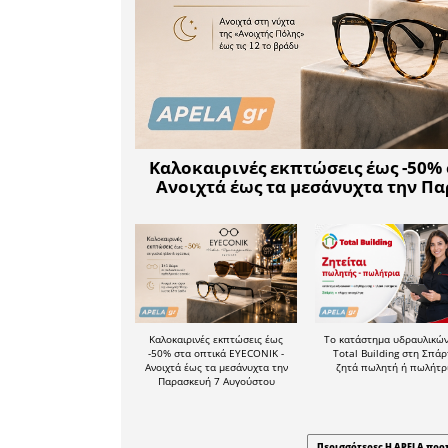
οποίο έχ
Δευτεροβ
και τε
Περιφερει
Δήμου Σπά