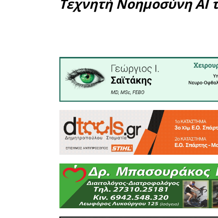
συνείδηση
δημιουργία
Μαθητές κ
του Σχ
παρουσιά