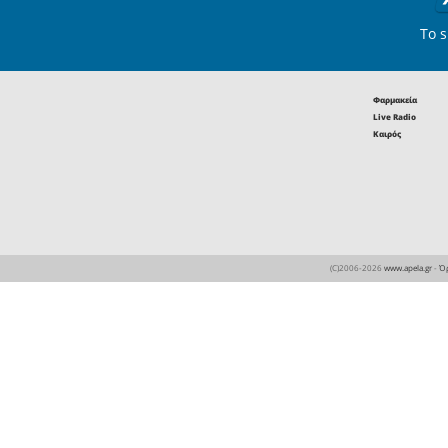
Καλοκαιρινές εκπτώσει
-50% στα οπτικά EYECO
Ανοιχτά έως τα μεσάνυχ
Παρασκευή 7 Αυγούσ