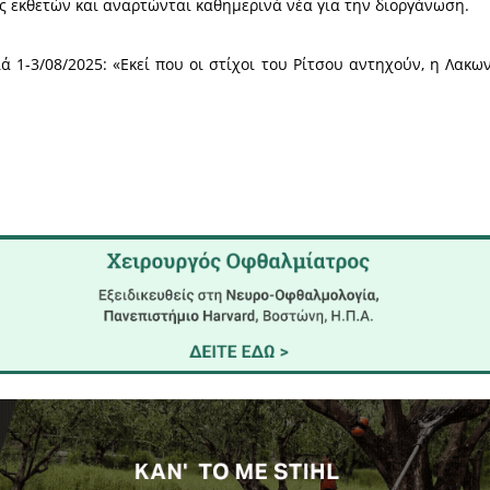
ει:
ιχειρηματικότητας
γειρικής με τοπικά προϊόντα και γαστρονομικές
ου και την ομάδα της
 εκδηλώσεις
ων 90 χρόνων του Επιμελητηρίου Λακωνίας και
ιμελητήριο Λακωνίας: 1935-2025, 90 Χρόνια Ιστο
ων»
ης λακωνικής παραγωγής, η ενίσχυση του αγροδιατρ
 τοπικό και περιφερειακό επίπεδο.
ελητηρίου
www.lakoniacci.gr
σε ειδικό μενού «2ο Φ