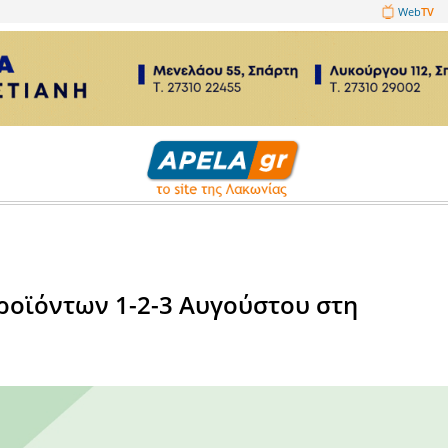
1089860
σεις
ικών Προϊόντων 1-2-3 Αυγού