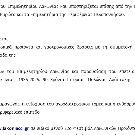
 ανακοινώνει με ιδιαίτερη χαρά τη συνδιοργάνωσ
πραγματοποιηθεί από 1 έως 3 Αυγούστου 2025 στη
ριπτέρου του Δήμου Μονεμβασίας.
 σύμπραξης και συνεργειών μεταξύ του Επιμελητηρ
Μονεμβασίας και της Αναπτυξιακής Πάρνωνα – Ανα
ημασία και τη δύναμη της συνεργασίας μεταξύ φορ
ή και ενίσχυση του τοπικού παραγωγικού δυναμικού.
ν συντονισμό του Επιμελητηρίου Λακωνίας και υποσ
 Σπάρτης και Ευρώτα και τα Επιμελητήρια της Περ