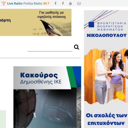
Web
TV
Live Radio
Politia Radio
90.
στου στη