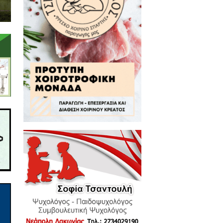
 νέα για την διοργάνωση.
υ Ρίτσου αντηχούν, η Λακωνική