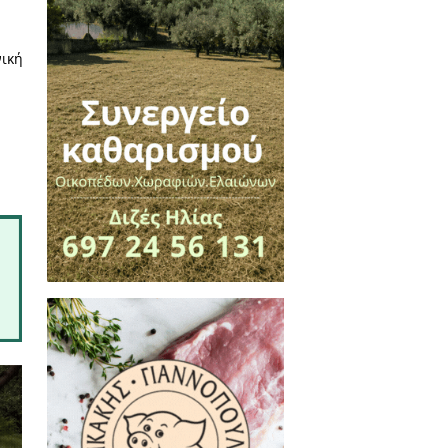
 δράσεις με τη συμμετοχή της
 παρουσίαση του επετειακού
ρίας, Πυλώνας Ανάπτυξης των
οφικού τομέα και η ενθάρρυνση
εστιβάλ Λακωνικών Προϊόντων»