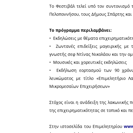
Το Επιμελητήριο Λακωνίας
Προϊόντων, το οποίο θα 
δρόμο του Τουριστικού Πε
Η διοργάνωση, αποτέλεσμα
Πελοποννήσου, του Δήμου 
Ο.Τ.Α., αναδεικνύει τη σ
κοινωνίας, για την προβολ
Το Φεστιβάλ τελεί υπό το
Πελοποννήσου, τους Δήμους