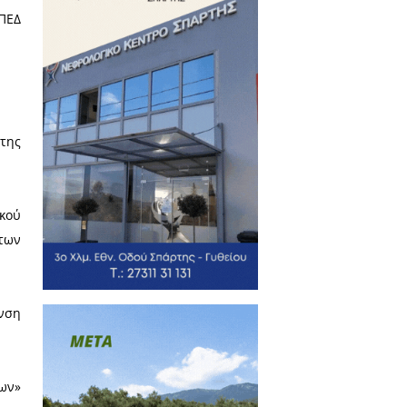
η του 2ου Φεστιβάλ Λακωνικών
 Μονεμβασιά, στον παραλιακό
ίου Λακωνίας της Περιφέρειας
πτυξιακής Ανώνυμης Εταιρείας
έων, προς όφελος της τοπικής
τηρίζεται επίσης από την ΠΕΔ
ιφέρειας Πελοποννήσου.