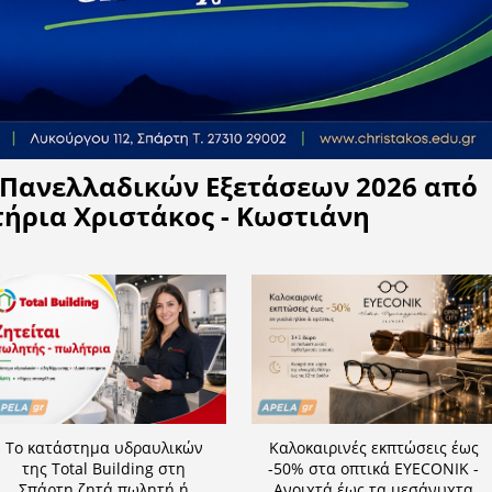
Η APELA προτείνει