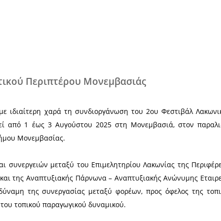
Χ
ος Τουριστικού Περιπτέρου Μονεμβα