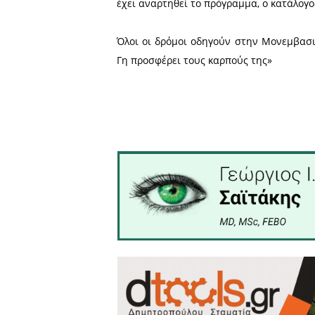
Το πρόγραμμα περιλαμβάν
• Εκδηλώσεις με θέματα επ
• Ζωντανές επιδείξεις μα
γνωστής σεφ Ντίνας Νικολά
• Μουσικές και χορευτικές
• Εκδήλωση εορτασμού τ
λευκώματος με τίτλο «Επ
Μικρομεσαίων Επιχειρήσε
Στόχος είναι η ανάδειξη τ
της επιχειρηματικότητας σε
Στην ιστοσελίδα του Επιμ