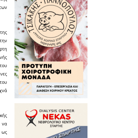
ς Ολυμπιακούς Αγώνες «Μιλάνο
ς, Μιχάλης Βακαλόπουλος, μαζί
Χρήστο Χριστοδουλόπουλο.
υμπιακών Αγώνων, στην Αρχαία
ιτροπής, Coventry Kirsty, του
νδρέου και του Προέδρου της
ανανέωσε με την υπογραφή της
 για ειρηνική διεξαγωγή των