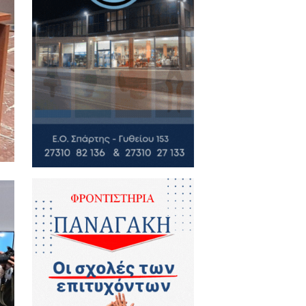
ως αφήγημα πολέμου, αλλά ως
τελικά να επικρατήσει η Ειρήνη