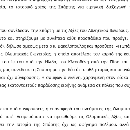
ς 6 έως τις 22 Φεβρουαρίου 2026
ακής Εκεχειρίας για τους επερχόμενους Χειμερινού
, την Τρίτη 25 Νοεμβρίου 2025, ο Δήμαρχος Σπάρτη
 Ολυμπίας, Αριστείδη Παναγιωτόπουλο και Ήλιδας, 
κή τελετή, που έγινε στο Μουσείο Σύγχρονων Ολ
 άλλων, της Προέδρου της Διεθνούς Ολυμπιακής Επ
έντρου Ολυμπιακής Εκεχειρίας, Γεώργιου Παπα
τροπής, Ισίδωρου Κούβελου, ο Δήμαρχος Σπάρτης 
πιακή Εκεχειρία, το ιστορικό χρέος της Σπάρτης