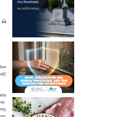
α Ντ Αμπέτσο της