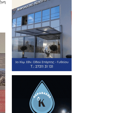
ς του Αθλητικού Ιδεώδους, της
θε προσπάθεια που προάγει την
ουλος και πρόσθεσε: «Η Σπάρτη
οτέλεσε τον καρπό της κοινής
οσθένη από την Πίσα και του
ότι ο αθλητισμός και οι αγώνες
νη, χαραγμένη στον δίσκο του
ς ανάμεσα σε πόλεις που συχνά
του πνεύματος της Ολυμπιακής
 τις Ολυμπιακές Αξίες και να