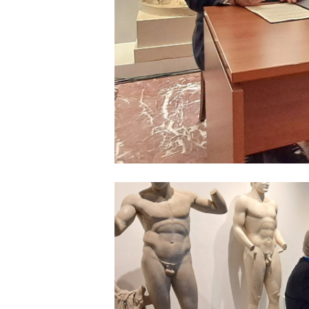
ενθαρρύνουμε τη νέα γεν
παράδειγμα Νομοθεσίας, Ήθ
σε παγκόσμιο επίπεδο».
Από το γραφείο τύπου το