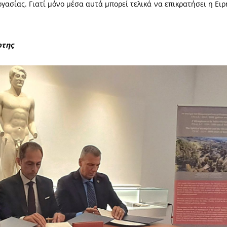
ρογόνων μας, που συνέδεσαν την Σπάρτη με τις Αξίε
Ειρήνης, γι’ αυτό και στηρίζουμε με συνέπεια κά
Αλληλοσεβασμό», δήλωσε αμέσως μετά ο κ. Βακαλόπ
η γέννηση της Ολυμπιακής Εκεχειρίας, η οποία απ
ικών μορφών, του Ίφιτου από την Ήλιδα, του Κλε
γας Νομοθέτης μας συνέδεσε τη Σπάρτη με την ιδέα 
 συνάντησης και όχι σύγκρουσης. Η συμφωνία εκεί
ογωνιαίο λίθο μιας εκατονταετούς παράδοσης ειρήνη
ση.
ος μας δοκιμάζεται από συγκρούσεις, η επαναφορά 
ρη σημασία από ποτέ. Δεσμευόμαστε να προωθούμε