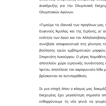
Ιταλίας από τι
Στην υπογραφή της Ολυμπι
- Κορτίνα 2026» προχώρησε
με τους Δημάρχους Αρχαίας
Σε μια λαμπρή και ιστορι
Ολυμπία, παρουσία, μεταξύ
Προέδρου του Διεθνούς Κ
Ελληνικής Ολυμπιακής Επι
Διακήρυξης για την Ολυμ
Ολυμπιακών Αγώνων.