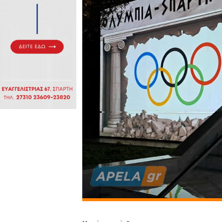
Πολιτιστικά
Πωλήσεις
Δήμος
Διάφορα
Αν.
Μάνης
Εκδηλώσεις
Ενοικίαση
Επιχειρήσεων
Δήμος
Ελαφονήσου
Εκκλησία
Περιφερεια
Πελοποννήσου
Σώματα
ασφαλείας