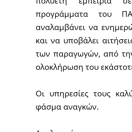
αγρότες της Λ
Μια νέα δ
στον αγρ
«
Φυτοσύμ
με έδρα τ
πλέον 