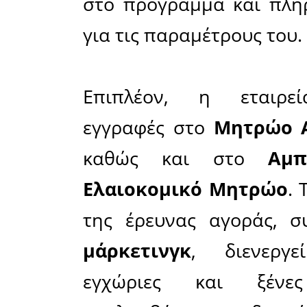
Πρόκειτ
πολυετή 
προγράμ
αναλαμβάν
και να υπ
των παραγ