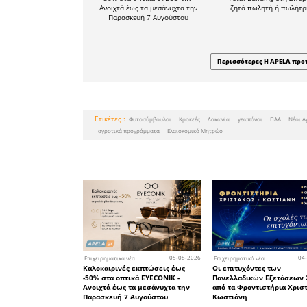
μάρκετιν
εγχώριε
αναλαμβά
media αγρ
Η εταιρεί