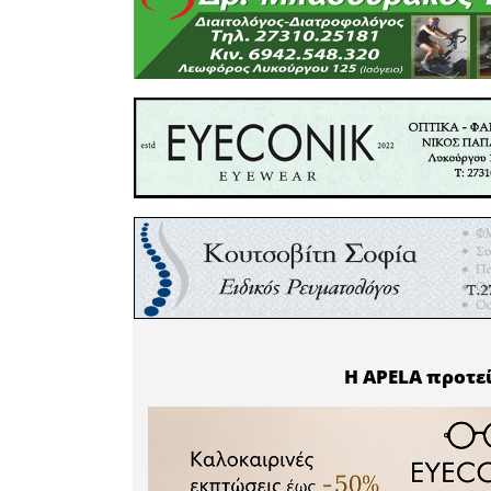
παρακολ
Βιολογι
προσφέρο
στο πρόγ
για τις πα