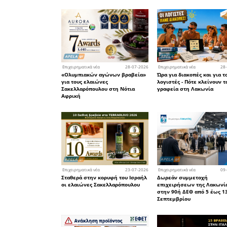
και λειτο
10:00–
απογευμ
επικοινων