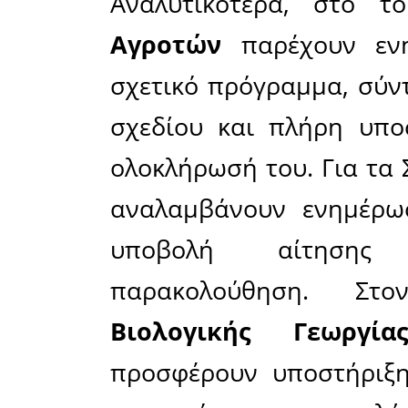
προσφέρο
σε παρα
αξιοποιή
προγράμμ