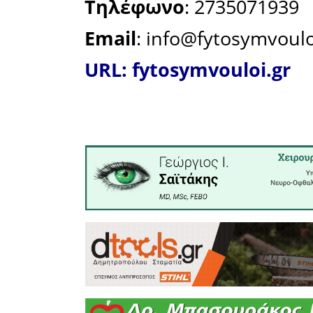
Αγροτών
σχετικό π
σχεδίου 
ολοκλήρωσ
αναλαμβά
υποβολ