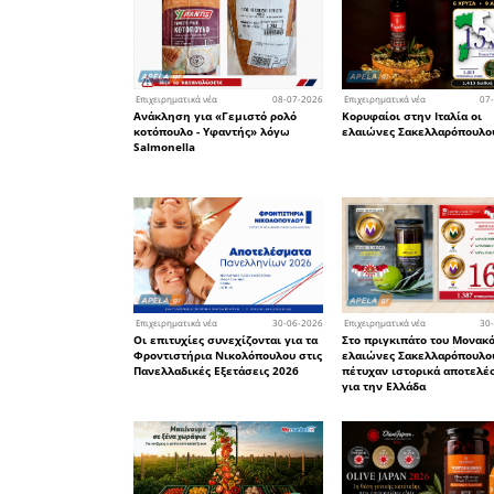
Φυτοσύμβ
Τηλέφων
Email
: in
URL: fyto