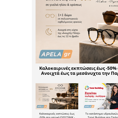
Επιπλέο
εγγραφές
καθώς 
Ελαιοκομ
της έρευ