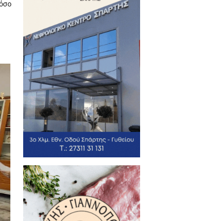
ενειακής Βίας της Διεύθυνσης
στοιχεία, τις διαδικασίες και
ου βρίσκουν καταφύγιο πολλές
 σχετικά με τη συμβολή της
ποτε γυναίκα έχει γίνει θύμα
και τα μέλη του Διοικητικού
εβαίωσε ότι τόσο ο Δήμος, όσο