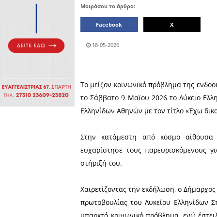
Πολιτιστικά
Πωλήσεις
Δήμος
Διάφορα
Αν.
Μάνης
Εκδηλώσεις
Ενοικίαση
Επιχειρήσεων
Δήμος
Ελαφονήσου
Εκκλησία
Περιφερεια
Πελοποννήσου
Σώματα
ασφαλείας
Μοιράσου το άρθρο:
Facebook
18-05-2026
Το μείζον κοινωνικό πρόβλ
το Σάββατο 9 Μαϊου 2026 
Ελληνίδων Αθηνών με τον τ