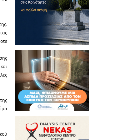
η Πρόεδρος Κάλλια Καββαθά
χο Σπάρτης για την αμέριστη
αφέρθηκε στη σπουδαιότητα της
ιακή βία είναι ένα μείζον και
ει υποστεί βία, δεν πρέπει να
ινότητας του Δήμου Σπάρτης,
ά στην οικογένεια, κάνοντας
του χρόνου και των εκάστοτε
ξύ γονέων και παιδιών.