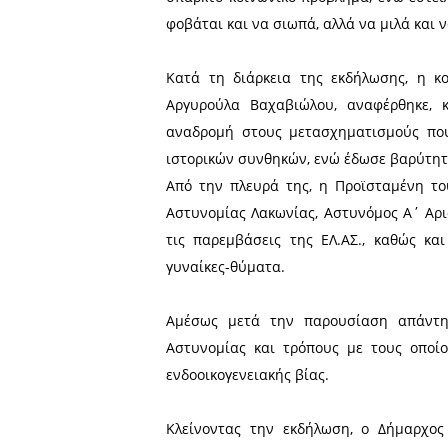
Στην κατάμεστη από κόσ
ευχαρίστησε τους παρευρ
στήριξή του.
Χαιρετίζοντας την εκδήλωσ
πρωτοβουλίας του Λυκείου 
υπαρκτό κοινωνικό πρόβλημ
φοβάται και να σιωπά, αλλά
Κατά τη διάρκεια της εκ
Αργυρούλα Βαχαβιώλου, α
αναδρομή στους μετασχημ
ιστορικών συνθηκών, ενώ έ