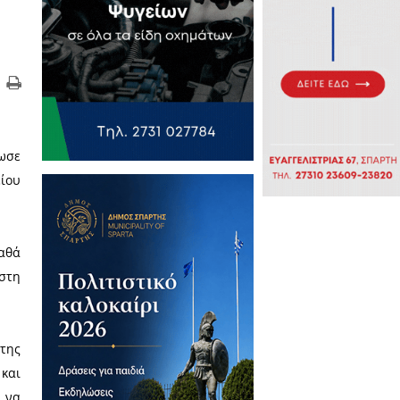
τρο εκδήλωσης, που διοργάνωσε
η ψηφιακή έκδοση του Λυκείου