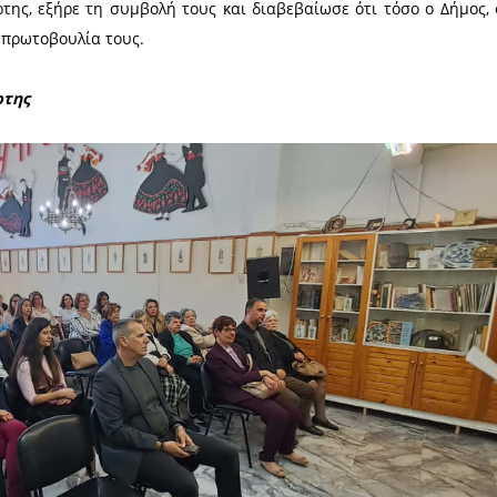
οϊσταμένη του Γραφείου Αντιμετώπισης Ενδοοικογ
νόμος Α΄ Αριστέα Μαρούλη, παρουσίασε στατιστικά 
Σ., καθώς και τα αποκαλούμενα safe houses, όπ
ίαση απάντησε σε ερωτήσεις παρευρισκομένων
ε τους οποίους μπορεί να προστατευθεί οποιαδή
, ο Δήμαρχος Σπάρτης ευχαρίστησε την Πρόεδρο 
ληνίδων Σπάρτης, εξήρε τη συμβολή τους και διαβ
τηρίζουν κάθε πρωτοβουλία τους.