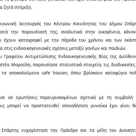
μο αίθουσα του Λυκείου Ελληνίδων Σπάρτης, 
ισκόμενους για την παρουσία τους και τον Δήμαρ
η, ο Δήμαρχος Σπάρτης, Μιχάλης Βακαλόπουλος, αν
Ελληνίδων Σπάρτης, τονίζοντας ότι η ενδοοικογενε
α, ενώ έστειλε το μήνυμα ότι κάθε γυναίκα, που έχ
 να μιλά και να ζητά στήριξη.
δήλωσης, η κοινωνική λειτουργός του Κέντρου Κο
ναφέρθηκε, κατά την παρουσίασή της, αναλυτικ
ατισμούς που έχουν καταγραφεί με την πάροδο 
δωσε βαρύτητα στις ενδοοικογενειακές σχέσεις μετα