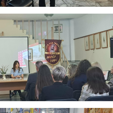
υ Δήμου Σπάρτης