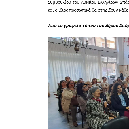
Από την πλευρά της, η Πρ
Αστυνομίας Λακωνίας, Αστυ
τις παρεμβάσεις της ΕΛ.Α
γυναίκες-θύματα.
Αμέσως μετά την παρουσ
Αστυνομίας και τρόπους μ
ενδοοικογενειακής βίας.
Κλείνοντας την εκδήλωση
Συμβουλίου του Λυκείου Ελ
και ο ίδιος προσωπικά θα σ