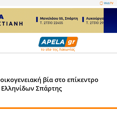
1089860
σεις
ι η Ενδοοικογενειακή βία στο
Λυκείου Ελληνίδων Σπάρτης