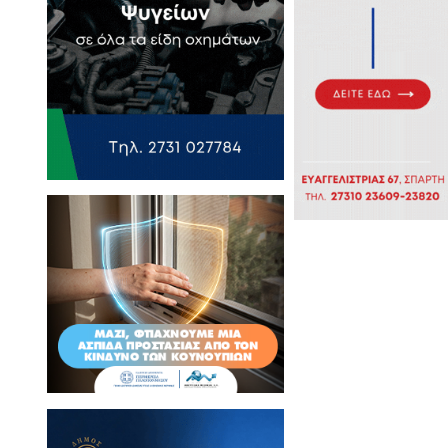
 Σπάρτη
όρου