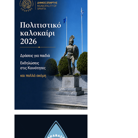
ην Κυριακή 26
μουσική και φιλοξενία
ό για την κουζίνα