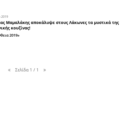
20-12-2023
«Άλλος Άνθρωπος» η Νάγια
Με την παρουσία του Νίκου Ανδρουλάκη!!!
23-10-2023
Νέος εξοπλισμός Κουζίνας στη Νοσηλευ
Τέθηκε την Πέμπτη 19 Οκτωβρίου 2023, σε λειτο
μαγειρεία της Νοσηλευτικής Μονάδας Μολάων, 
υλοποιήθηκε μέσω Δωρεάς