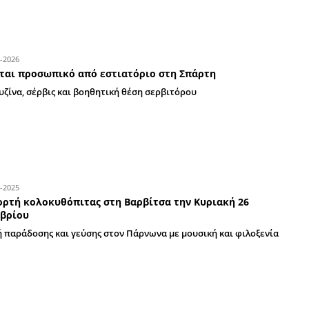
Γεμιστά στου Λάμπρου
Γράφει ο Βαγγέλης Μητράκος
29-06-2026
Ζητείται προσωπικό από εστιατόριο στη
Για κουζίνα, σέρβις και βοηθητική θέση σερβιτ