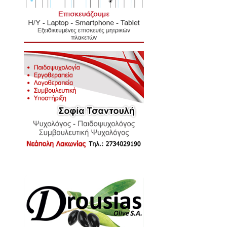
τική Μονάδα Μολάων!
υργία η νέα κουζίνα στα
η απόκτηση της οποίας