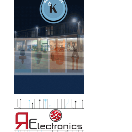
μεταμορφώνει τον χώρο
ιν κάθε ανακαίνιση
να σου, το σίγουρο είναι ότι
 να εμπνευστείς και να