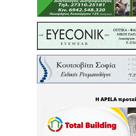
Τζινιέρη
τρένο στη
πάνω στη
Τοτό το ξ
αφού έχουμ