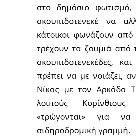
γραμμής 
Δηλαδή η 
γραμμή Κ
Καλαμάτα
Καλαμάτα!