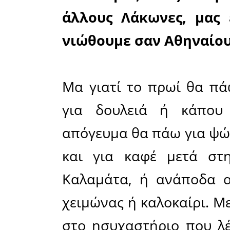
τρένο σ
Πελοπονν
Λοιπόν, 
Λάκωνα τ
υπόλοιπη 