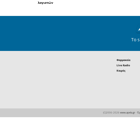
πρωτευο
δουλεύουν
κοιμούντ
για δουλει
άλλη μία 
εμείς α