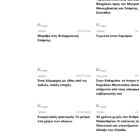
άλλους Λ
νιώθουμε 
Μα γιατί 
για δουλ
απόγευμα 