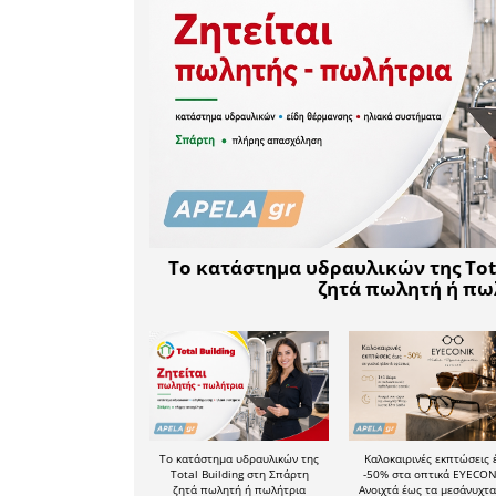
Δυστυχώς
αλλά κα
πατήσαμε,
την πατήσ
δεν πρόκ
παραμένο