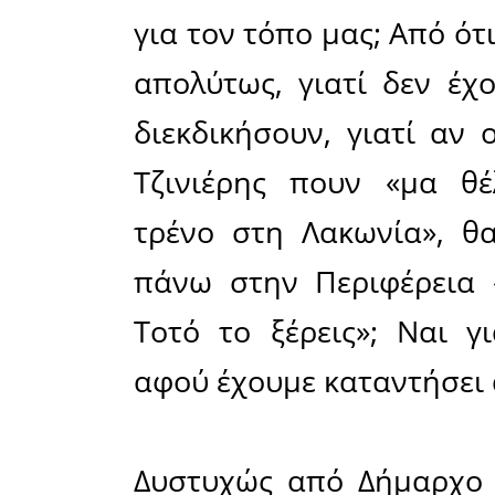
πρέπει να
Νίκας με
λοιπούς
«τρώγον
σιδηροδρο