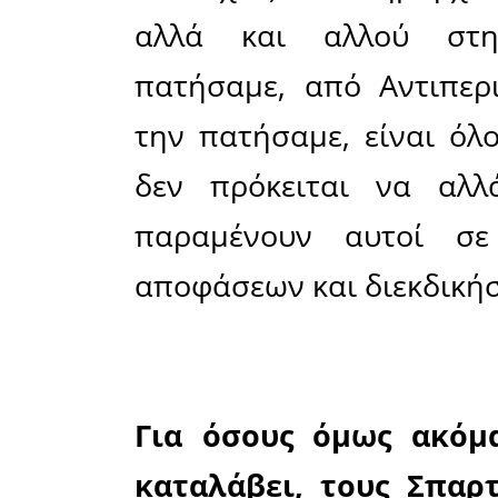
Μια νέα
ούτως ή 
Λακωνία, 
κράτος τη
την είχε 