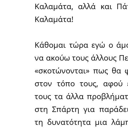
αυτοδιοικ
του 2023
«θα» και
είναι η ε
της σιδ