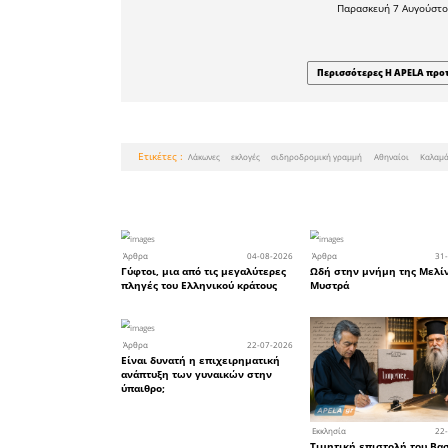
αποφάσεων
Για όσο
καταλάβε