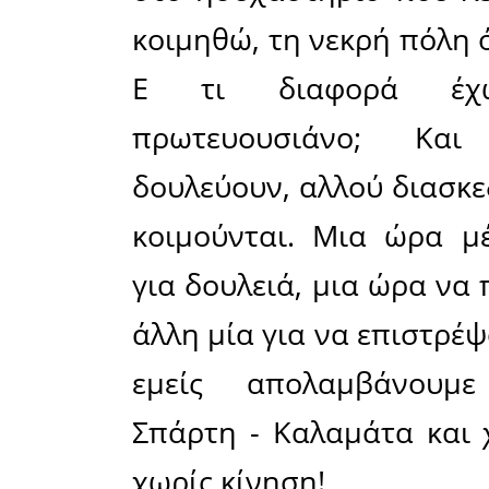
τόπο μου
πρόκειται
μας είπαν 
πάμε για τ
τίποτα!