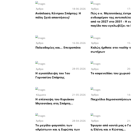
και για 
Καλαμάτα
χειμώνας 
στο ησυχα
κοιμηθώ, 
Ε τι δ