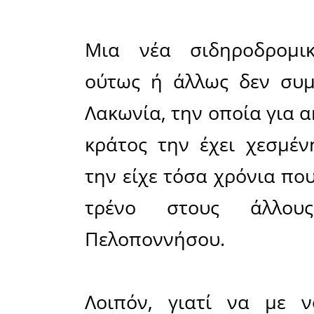
Κάθομαι τ
να ακούω 
«σκοτώνο
στον τόπ
τους τα ά
στη Σπάρτ