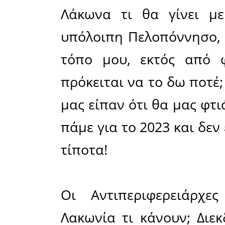
τη δυνατ
στο δημό
σκουπιδο
κάτοικοι 
τρέχουν τ
σκουπιδο