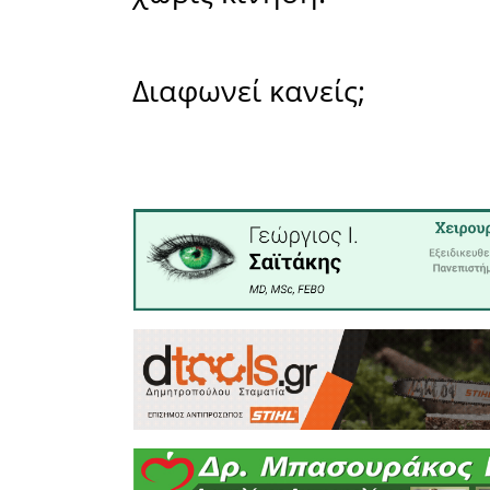
Οι Αντιπ
Λακωνία τ
για τον τό
απολύτως,
διεκδικήσ