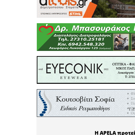
διαλυτικά
υγείας ως 
Το κεφάλαι
«για την 
τμήμα από