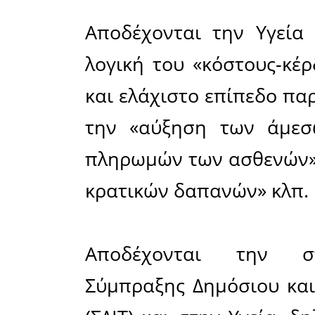
ΙΣΝ απέβη ουσ
ανακοινώσεών 
την αγωνία του
Να θυμί
συμφωνού
Αποδέχοντ