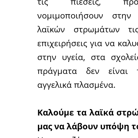
στους «καν
Αποδέχοντ
λογική το
και ελάχι
την «αύξ