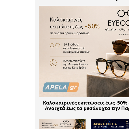
από την 
παράλληλ
αλλά και 
ότι διαπ
επιχειρημ