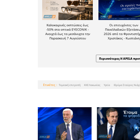
Και ας εί
Αν σήμερ
δίνει», αύ
είναι τ
νομιμοπο
δουλειά τ