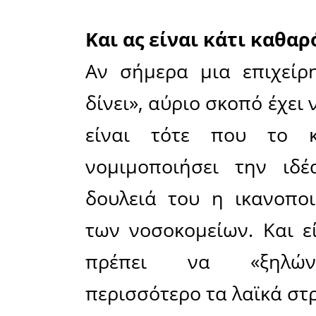
νοσηλευτι
Σε ένα τέ
τις πι
νομιμοπο