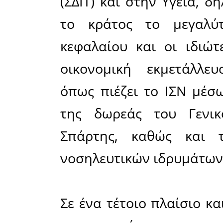
και έχ
διαμορφω
των δημό
μετά, προ
που δημι