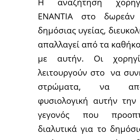
πληρωμών 
κρατικών 
Αποδέχο
Σύμπραξης
(ΣΔΙΤ) και