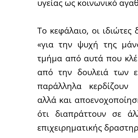
το κράτο
κεφαλαίου
οικονομι
όπως πιέζ
της δωρε
Σπάρτης