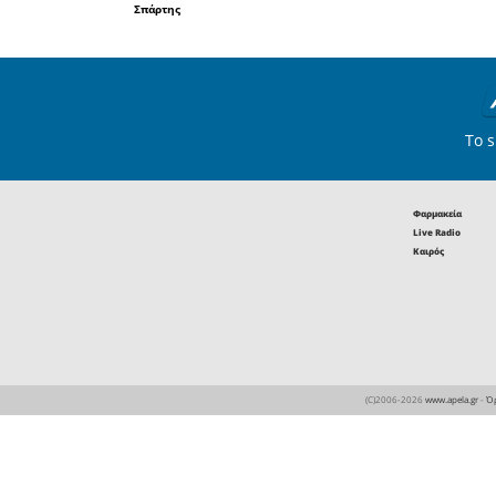
ορίζοντ
αποτελ
επιχειρημ
την ανάπτ
συστήμα
κριτήριο 