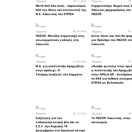
λιγότερο
ανατραπε
ελλείψε
αποτελεί 
Το ΚΚΕ κ