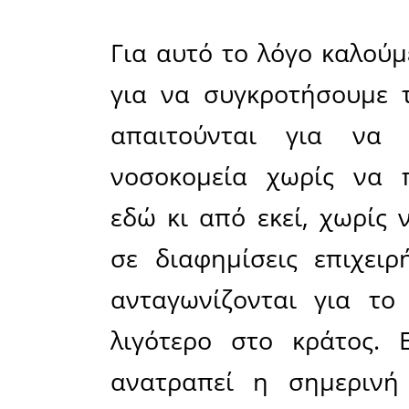
λαϊκών σ
επιχειρήσ
στην υγε
πράγματ
αγγελικά 