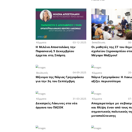
για να σ
απαιτούν
νοσοκομε
εδώ κι απ
σε διαφημ
ανταγωνίζ