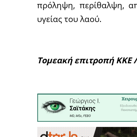
με αυτή
λειτουργο
στρώμα
φυσιολογι
γεγονός