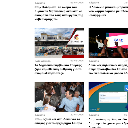
των νοσοκ
πρέπει
περισσότε
Για αυτό 