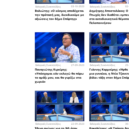
αφορά 
αυτοδιοίκη
Δείτε όλ
video