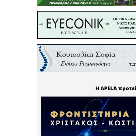
στην αυτο
• τις «
δυν
και των
υπάρχουν 
• τα «
κόκ
να αντιμε