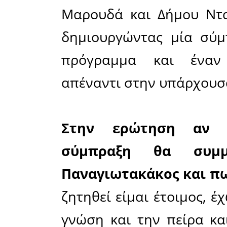
Δήμο
Παναγιωτ
Μαρτίου 2
Ο κ. Πανα
αυτοδιοικ