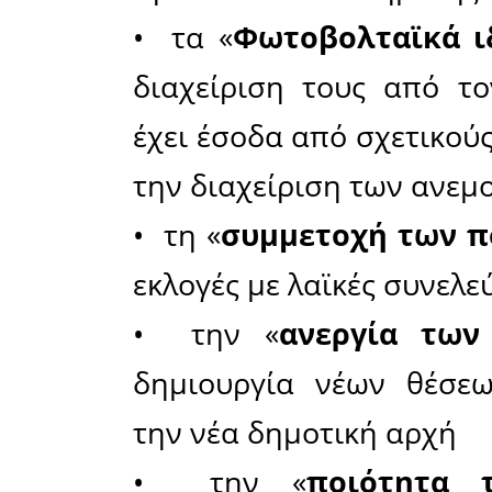
Μαρουδά 
δημιουργ
πρόγραμ
απέναντι 
Στην ε