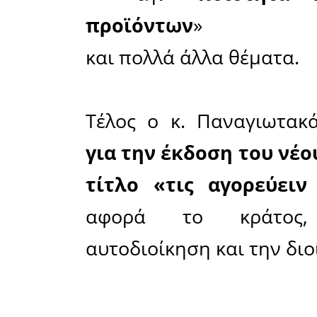
σύμπρα
Παναγιωτα
ζητηθεί εί
γνώση και
σε διάφο
αναλάβ