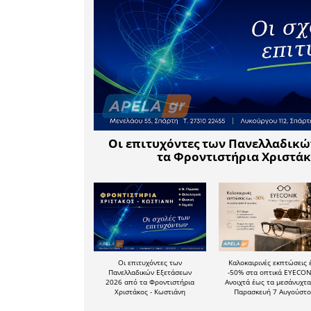
προστατευ
• τα «
Φω
διαχείρι
έχει έσοδ
την διαχε
• τη «
συμ