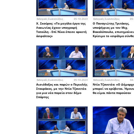
προϊόντω
και πολλά
Τέλος ο 
για την έ
τίτλο «τ