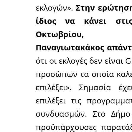
δανείων και τη
υποστήριξης α
Συνέντευ
Δημητρακά
APELA.G
ο αυτοδ