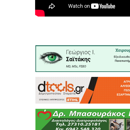
Υποψήφιος
Ο κ. Πανα
• την «
εν
εκλογικ
λειτουργ