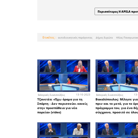
εκλογές με
• την «
δημιουργ
την νέα δ
• την 