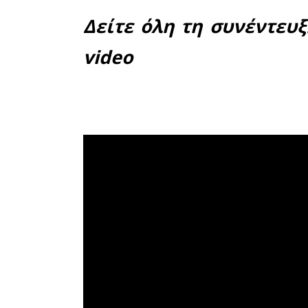
αποφασίσε
κοινωνικ
εννοηθεί 
αρχηγική
ετοιμάζετα