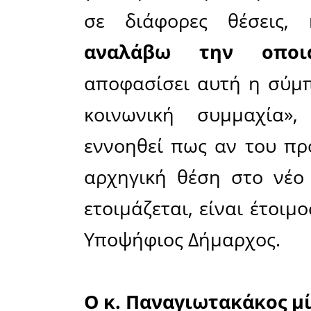
από το α
εκλογών».
ίδιος ν
Οκτ
Παναγιωτ