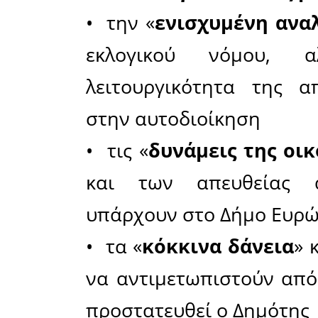
ότι οι εκλ
προσώπων 
επιλέξει
επιλέξει 
συνδυασμ
προϋπάρχ