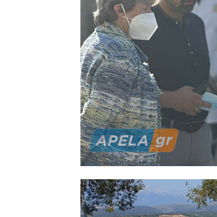
Αποτελεί ηθικό καθήκον 
εργάζονται στο Δημόσιο Σύ
Συνθήκη που παράλληλα θα
φυγής και εγκατάλειψης. Α
και υπηρεσιών που θα ανατ
Ο ΣΥΡΙΖΑ επενδύει στο 
υγειονομικών με ένα νέο πλ
Από τη Ν.Ε. Λακωνίας του