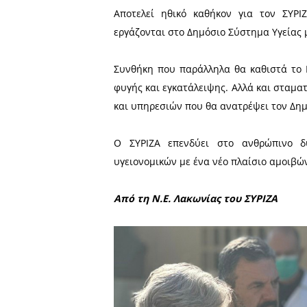
Κοινό αίτημα όλων η αναγκ
προσωπικού, σε όλες τις
αναβάθμιση των εγκαταστά
Ιδιαίτερη αναφορά έγινε
αναγκαιότητα της ολοκλήρ
με κυβέρνηση ΣΥΡΙΖΑ.
Τα τελευταία 4 χρόνια
αντιμετωπίζονται ως πελάτε
Στόχος και δέσμευση του 
βελτίωση της ποιότητα ζωή