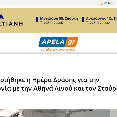
1089860
 εκλογές
αγματοποιήθηκε η Ημέρα Δράσ
στη Λακωνία με την Αθηνά Λινο