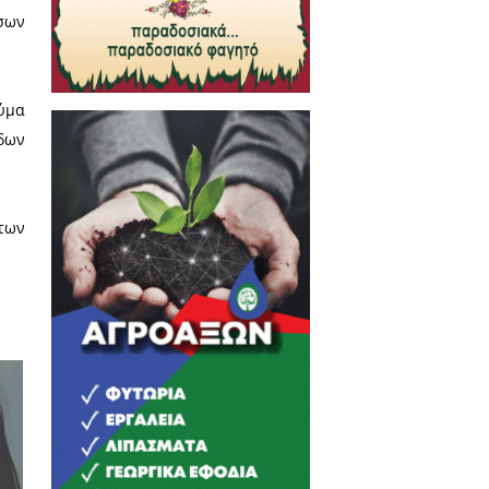
ρικού κυρίως και νοσηλευτικού
μάτων στο ΕΚΑΒ αλλά και για
ταύρος Νιάρχος. Τονίστηκε η
ωνήθηκε με το Ίδρυμα το 2019
υποβαθμίζεται. Οι πολίτες
γείας, μέσα όμως και από την