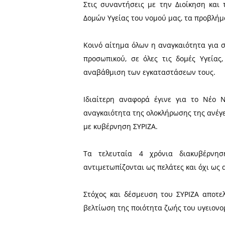
Ημέρα δράσης 
Πέμπτη 22 Ιουν
βουλεύτρια Β1
υποψήφιο βουλ
Κλιμάκιο του κόμματος μ
Υγείας Βλαχιώτη, το Κέντρ
Σπάρτη και συναντήθηκαν μ
Στις συναντήσεις με την 
Δομών Υγείας του νομού μας