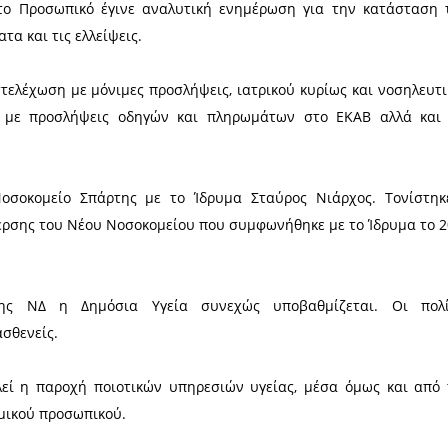
για την Δημόσια Υγεία στη Λακωνία π
ίου με την Αθηνά Λινού, καθηγήτρια
 Βόρειου Τομέα Αθηνών και τον Σταύ
ευτή Λακωνίας του ΣΥΡΙΖΑ ΠΣ
ε τους υποψήφιους βουλευτές επισκέφτηκαν το Νο
ο Υγείας Γυθείου, το Κέντρο Υγείας Σπάρτης, την Τ
ε την πρόεδρο του Ιατρικού Συλλόγου Σπάρτης.
Διοίκηση και το Προσωπικό έγινε αναλυτική ενη
, τα προβλήματα και τις ελλείψεις.