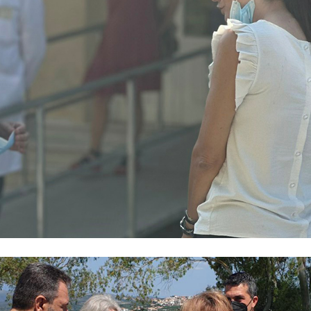
για τον ΣΥΡΙΖΑ, η αποκατάσταση της αξιοπρέπε
στημα Υγείας με σειρά μέτρων.
 καθιστά το ΕΣΥ ελκυστικό για τους νέους επιστή
λλά και σταματώντας κάθε σχέδιο της Νέας Δημοκρατ
ρέψει τον Δημόσιο και κοινωνικό χαρακτήρα του Συσ
ανθρώπινο δυναμικό, αναγνωρίζει την ανιδιοτ
αίσιο αμοιβών, συνθηκών εργασίας, εκπαίδευσης και
 ΣΥΡΙΖΑ