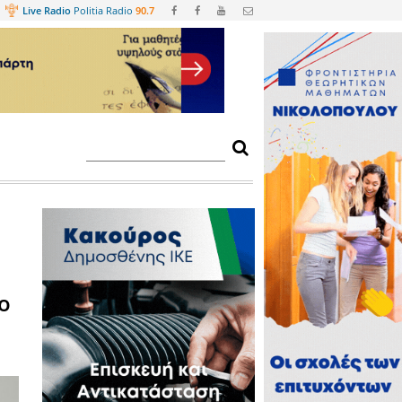
Web
TV
Live Radio
Politia Radio
90.
ης για την
ύ και τον Σταύρο