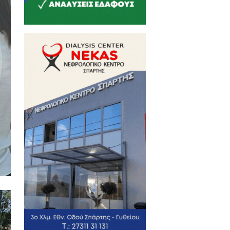
ιας και της προοπτικής όσων
μονες, αναστρέφοντας το κύμα
ίας για ιδιωτικοποίηση κλάδων
τήματος Υγείας.
έλεια και την προσφορά των
 επιστημονικής εξέλιξης.