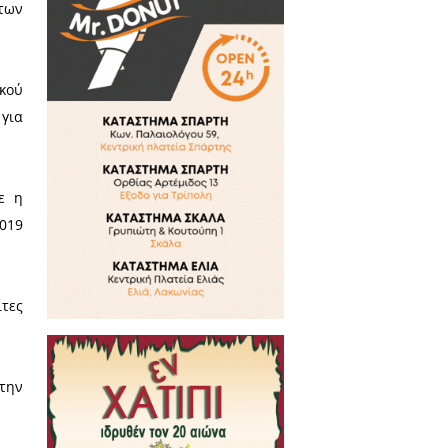
ραγματοποιήθηκε την
 Ιατρικής-υποψήφια
ρο Αραχωβίτη,
σοκομείο Σπάρτης, το Κέντρο
οπική Ομάδα Υγείας (ΤΟΜΥ) στη
μέρωση για την κατάσταση των