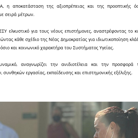
αιότητα για στελέχωση με μόνιμες προσλήψεις, ιατ
 δομές Υγείας, με προσλήψεις οδηγών και πληρω
σεων τους.
 για το Νέο Νοσοκομείο Σπάρτης με το Ίδρυμα Σ
ωσης της ανέγερσης του Νέου Νοσοκομείου που συμφ
 διακυβέρνησης ΝΔ η Δημόσια Υγεία συνεχώς 
ς και όχι ως ασθενείς.
ΣΥΡΙΖΑ αποτελεί η παροχή ποιοτικών υπηρεσιών υ
ς του υγειονομικού προσωπικού.