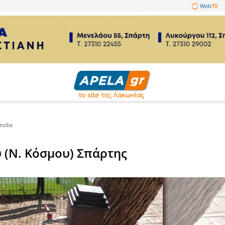
1089860
Στραβά και ανάποδα
νοπούλου (Ν. Κόσμου) Σπάρτης