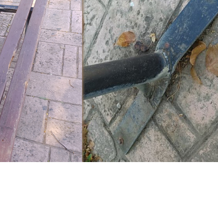
ι να μας ΘΕΛΟΥΝ κι εκείνα, με την έννοια ότ
α και να μη γίνονται με την συμπεριφορά τους π
υς της πλατείας και τους κατοίκους της συνοικίας,
ικόνα μιας νεολαίας, η οποία οφείλει να είναι λαμπρ
ον Αντιδήμαρχο Πρασίνου Σπάρτης κ. Κοκκορό Ευστ
α σε συνθήκες καύσωνα υπερέβαλλαν τον εαυτό τους
, ως κοινόχρηστου χώρου, είναι πρώτα απ’ όλα σ
ι σκληρά εργαζομένους του δήμου, οι οποίοι, καθημ
ημερινότητα.
αι περίοικοι της πλατείας Γ. Σαϊνοπούλου