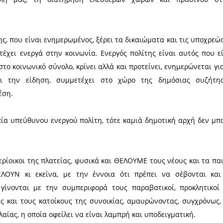
άτιο επισκέφθηκε την πλατεία και έκανε εκτεταμέ
, επισκευής, περιποίησης και ανανέωσης του π
νιού, συντήρησης των οργάνων της παιδικής χαρά
σμό του πρασίνου, αποκατάσταση των βαρέων κατ
γικότητας της πλατείας.
ς, θα υπάρξει σεβασμός στην πλατεία Γ. Σαϊνοπο
 Κόσμου και αποτελεί τόπο συνάντησης, ξεκούρασης,
 ιδιαιτέρως των μικρών παιδιών.
έ να ξεχνάμε πως ό,τι συμβαίνει γύρω μας, στην πό
 λόγο αυτό πρέπει να είμαστε και να παραμένου
ά μας στον δημόσιο χώρο, να επιδιώκουμε τη δημόσ