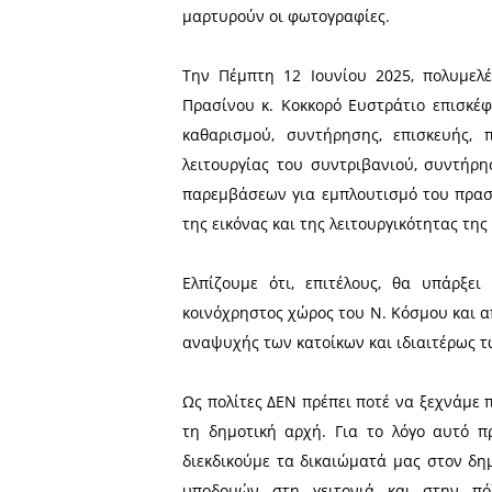
«Γι’ αυτό έχουμε τους δ
αυτοί να τα φτιάχνουν. Κο
Αυτά είπε, κάποτε, μια
Σαϊνοπούλου στο Ν. Κόσμ
παιδί, το οποίο βανδάλιζε 
Πριν από λίγες μέρες δημ
πλατεία με παραβατικές συ
Μετά τη διαμαρτυρία αυτή
μαρτυρούν οι φωτογραφίες
Την Πέμπτη 12 Ιουνίου 2