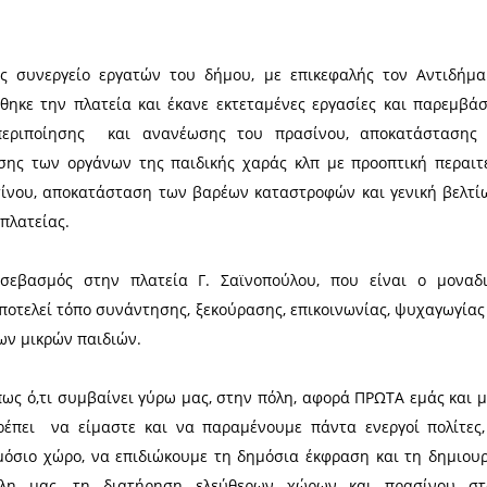
Σχε
ημάρχους. Για να χαλάμε εμείς και
ίτα τη δουλειά σου»!!!
Πλατεί
 μητέρα, σε περίοικο της πλατείας
ο, ο οποίος έκανε παρατήρηση σε ένα
το σιντριβάνι, με την μητέρα του παρούσα στο διπλα
οσιεύθηκε μια διαμαρτυρία μας για την κατάσταση 
μπεριφορές νεαρών και παιδιών.
 η κατάσταση όχι μόνο δεν βελτιώθηκε, αλλά, α
.
025, πολυμελές συνεργείο εργατών του δήμου, με