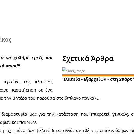
Χ
λλης Μητράκος