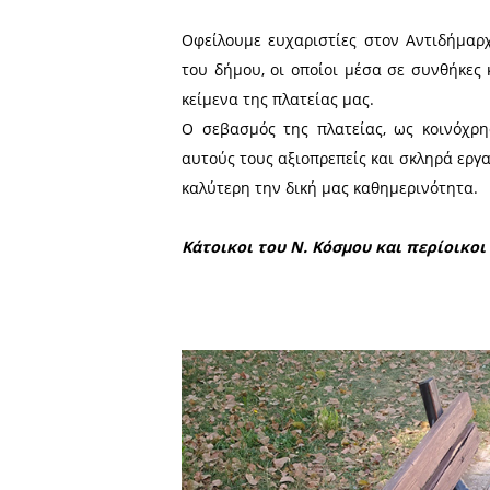
υποδομών στη γειτονιά
κοινόχρηστους χώρους, κλπ,
Ενεργός πολίτης είναι ο υπ
του, εκφράζει την άποψή τ
υπεύθυνος απέναντι στον εα
κοινά, αναζητά πληροφορ
διαμορφώνει κριτική σκέψη 
Αν ως πολίτες ΔΕΝ αναπτύξ
να μας «σώσει»!
Εμείς, οι κάτοικοι του Ν. 