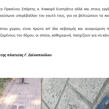
 και στην πόλη μας, τη διατήρηση ελεύθερων
 κλπ.
εύθυνος πολίτης, που είναι ενημερωμένος, ξέρει τα 
ου και συμμετέχει ενεργά στην κοινωνία. Ενεργός 
υτό του και στο κοινωνικό σύνολο, κρίνει αλλά και 
ίες, φιλτράρει την είδηση, συμμετέχει στο χ
και παίρνει θέση.
ουμε νοοτροπία υπεύθυνου ενεργού πολίτη, τότε κ
Κόσμου και οι περίοικοι της πλατείας, φυσικά και ΘΕ