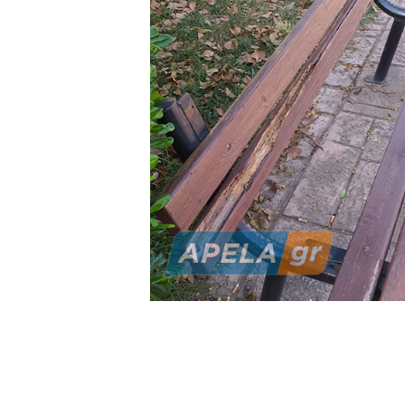
πλατεία μας. Όμως πρέπε
προστατεύουν την πλατεί
ενοχλητικοί προς περιοίκο
την δική τους εικόνα, την ε
Οφείλουμε ευχαριστίες στ
του δήμου, οι οποίοι μέσ
κείμενα της πλατείας μας.
Ο σεβασμός της πλατείας
αυτούς τους αξιοπρεπείς κα
καλύτερη την δική μας καθ
Κάτοικοι του Ν. Κόσμου κ