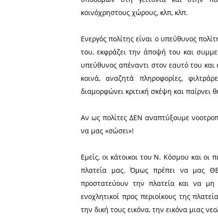
Πρασίνου κ. Κοκκορό Ευστρ
καθαρισμού, συντήρησης
λειτουργίας του συντριβα
παρεμβάσεων για εμπλουτι
της εικόνας και της λειτουρ
Ελπίζουμε ότι, επιτέλου
κοινόχρηστος χώρος του Ν.
αναψυχής των κατοίκων και
Ως πολίτες ΔΕΝ πρέπει ποτ
τη δημοτική αρχή. Για το
διεκδικούμε τα δικαιώματ