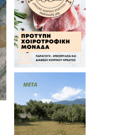
ι πρέπει να σέβονται και να
αραβατικοί, προκλητικοί και
 αμαυρώνοντας, συγχρόνως, και
ή και υποδειγματική.
ράτιο αλλά και στους εργάτες
, για να βελτιώσουν τα κακώς
εβασμός και αναγνώριση προς
ερινά, πασχίζουν για να κάνουν