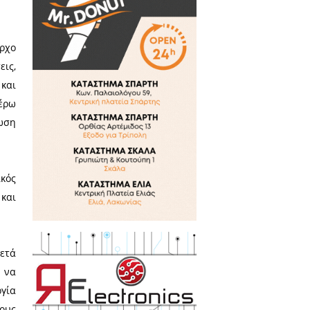
τικά Άρθρα
α «Εξαρχείων» στη Σπάρτη;
νό παγκάκι.
που επικρατεί, γενικώς, στην
ντιθέτως, επιδεινώθηκε, όπως
 επικεφαλής τον Αντιδήμαρχο