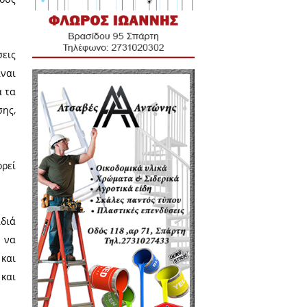
νες εργασίες και παρεμβάσεις,
ρασίνου, αποκατάστασης και
ς κλπ με προοπτική περαιτέρω
αστροφών και γενική βελτίωση
ύλου, που είναι ο μοναδικός
 επικοινωνίας, ψυχαγωγίας και
λη, αφορά ΠΡΩΤΑ εμάς και μετά
με πάντα ενεργοί πολίτες, να
ια έκφραση και τη δημιουργία