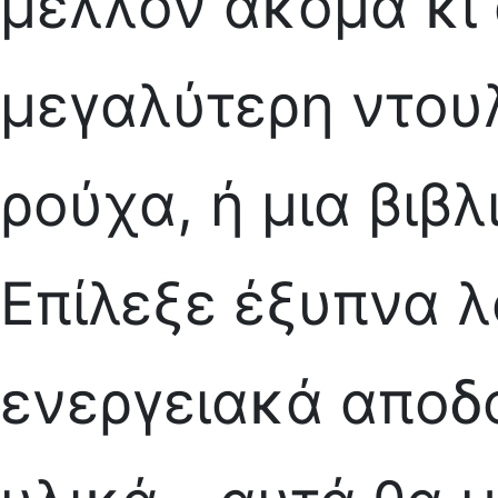
μέλλον ακόμα κι α
μεγαλύτερη ντου
ρούχα, ή μια βιβλ
Επίλεξε έξυπνα λ
ενεργειακά αποδ