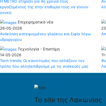
Η METRO στηρίζει για 4η χρονιά τους
Αν
εργαζομένους της στην επιθυμία τους να γίνουν
λό
γονείς
Επιχειρηματικά νέα
26-05-2026
25
Ανάκληση κατεψυγμένου γλαύκου και ξιφία λόγω
Απ
υδραργύρου
Τεχνολογία - Επιστήμη
14-05-2026
11
Tech trends: Οι καινοτομίες που αλλάζουν τον
Φυ
τρόπο που αλληλεπιδρούμε με τις συσκευές μας
Λα
Το site της Λακωνίας