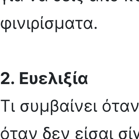
φινιρίσματα.
2.
Ευελιξία
Τι συμβαίνει ότα
όταν δεν είσαι σί