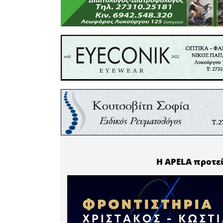
αρμόδιων 
ήδη περισσ
Ιδιαίτερη
θέμα της 
καθώς -ό