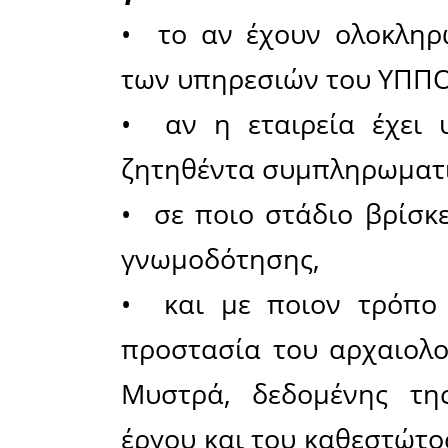
απάντηση
στην προ
παρέμβαση
υπηρεσίε
γνώμη λό
είχαν ζητ