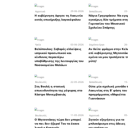
πολίτες τη
Με την 
Γρηγοράκ
για: