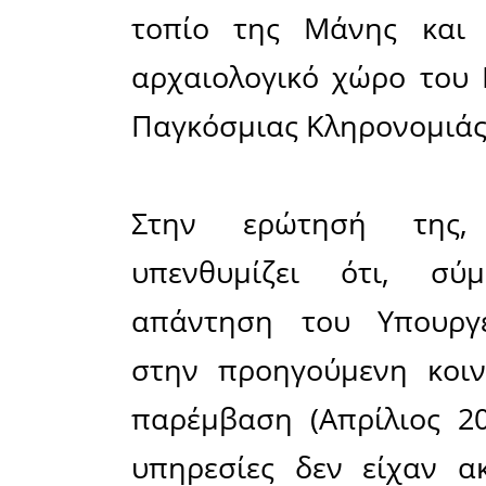
μοναδικο
τοπίου τ
εθνικής 
επενδυτι
σέβεται 
χώρους, 