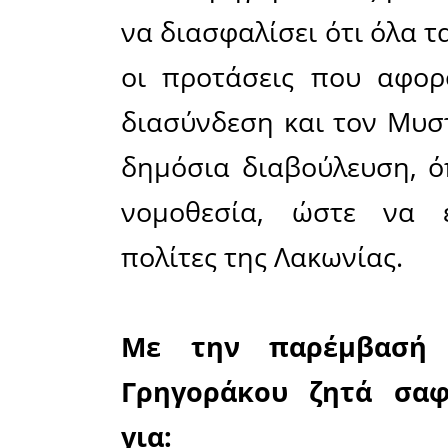
τοπίο τη
αρχαιολογ
Παγκόσμια
Στην ερ
υπενθυμ