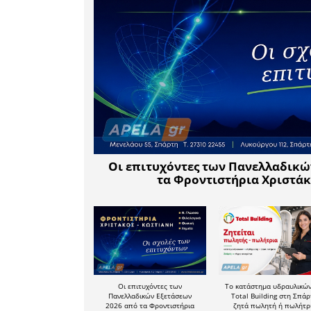
παρουσία
χάρτη, ο
της αίτη
περιλα
Περιβαλλο