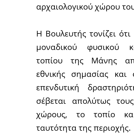
Νάγια Γρη
στο ζήτη
πάρκων σ
Ερώτηση 
Λίνα Μεν