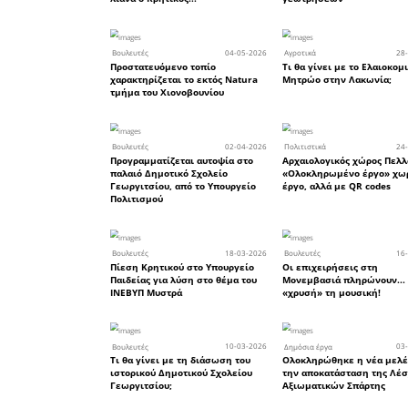
• το αν έ
των υπηρε
• αν η ε
ζητηθέντα
• σε ποιο
γνωμοδότ