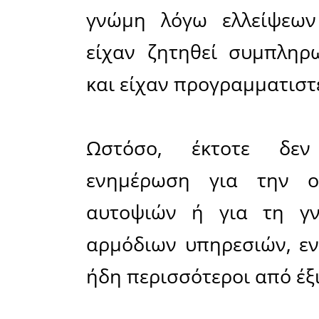
ταυτότητα
Σ’ αυτό τ
να ενημ
διαδικ
Υπουργείο