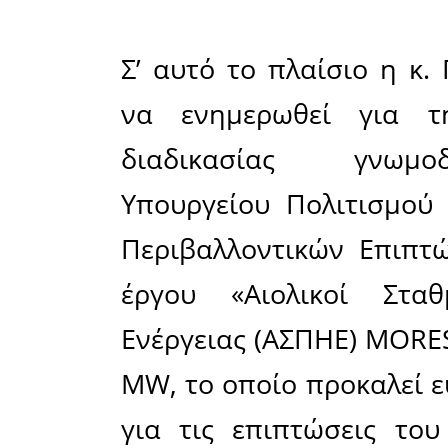
διαδικ
Υπουργεί
"MORES II
αρχαιολογ
Η Βουλευτ