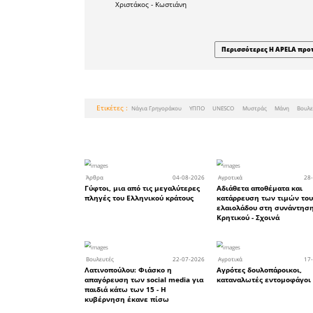
Η κα Γρηγ
να διασφαλ
οι προτά
διασύνδεσ
δημόσια δ
νομοθεσί