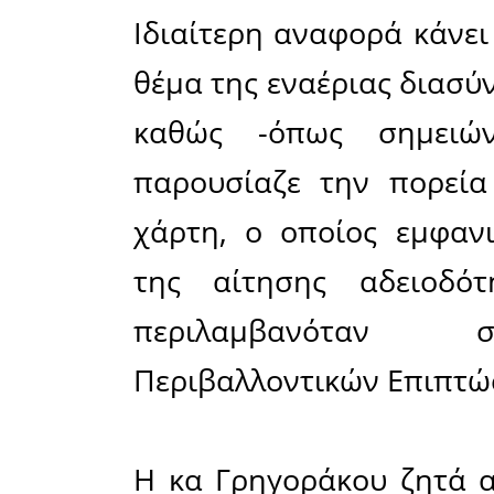
Περιβαλλ
έργου «Α
Ενέργειας 
MW, το οπ
για τις ε