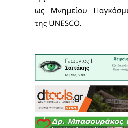
και είχαν 
Ωστόσο,
ενημέρω
αυτοψιών