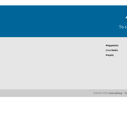
• και με
προστασία
Μυστρά, 
έργου και
ως Μνημε
της UNESC