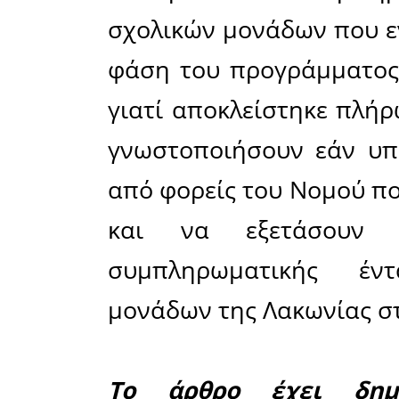
συμμετο
περιορισμ
6 σχολικέ
Σπάρτης,
Σπάρτης,
Δημοτικό 