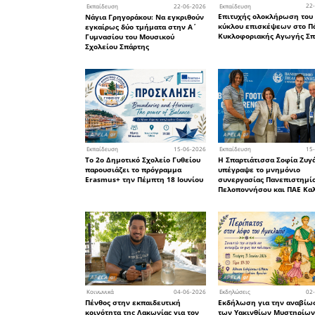
και να 
συμπληρ
μονάδων τ
Το άρθρ