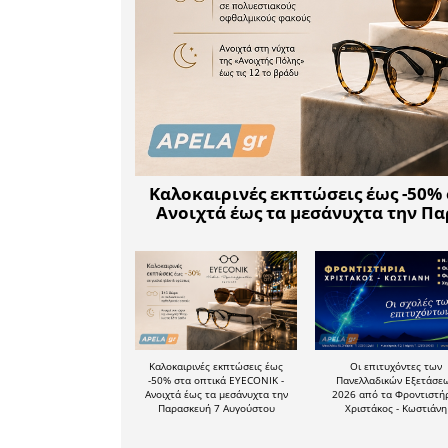
απομακρυσ
Παράλληλ
σχολικέ
στεγάζο
σημαντι