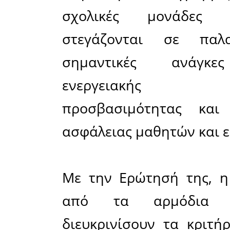
περιλαμβά
της Λακων
Στην Ερώ
στην Α’