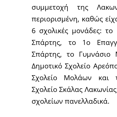
Γρηγοράκο
της Λακ
προγράμμ
κτιρίων «
Όπως επισ