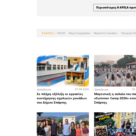
ενεργ
προσβασι
ασφάλειας
Με την Ε
από τα