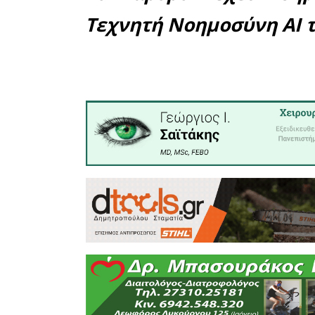
Σχολείο 
Σχολείο Σ
σχολείων 
Η Νάγια 
εξέλιξη