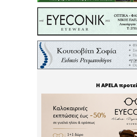
ερωτήματα
αντιμετ
πρόβλημα
σταδιακ
κοινων