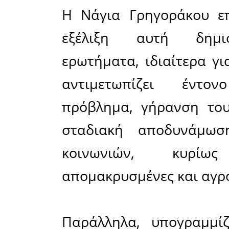
φάση το
σχολικές
χώρας,
Πελοπονν
σχολικές 
Αρκαδία 