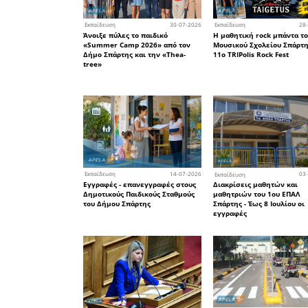
διευκρινί
σχολικών 
φάση του
γιατί απο
γνωστοπο
από φορεί