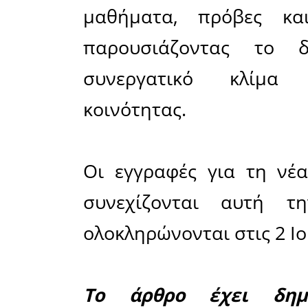
στις ηχογ
εγχειρήμα
Παπαχαρίτ
Μέσα από 
μαθητές ε