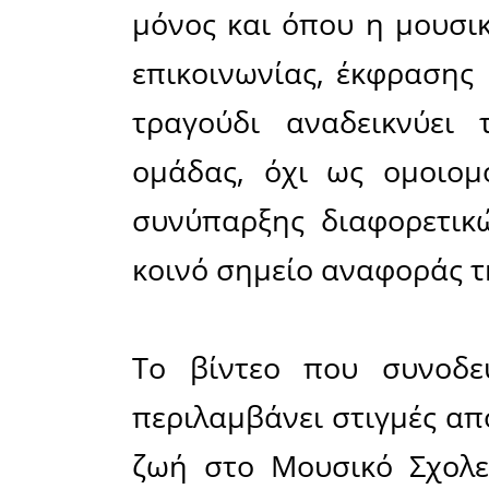
Το μουσι
αφορμή τη
σχολική 
στούντιο 
τη συμμετ