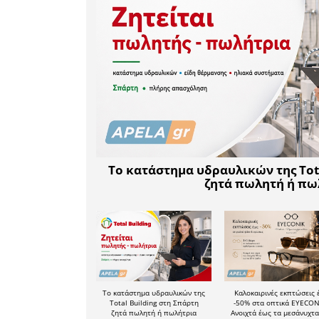
συνεχίζο
ολοκληρώνο
Το άρθρ
Τεχνητή Ν