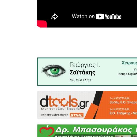
κοινό σημ
Το βίντε
περιλαμβά
ζωή στο 