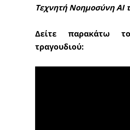
σχολική κ
μόνος και
επικοινων
τραγούδι
ομάδας, 
συνύπαρξ