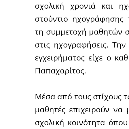
«Πιο Δυ
μαθητές τ
στέλνοντα
συνεργασ
ενσυναίσθ