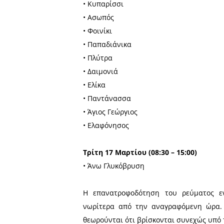
• Αγγελώνα
• Άγιος Ιωάννης
• Μονεμβασιά
• Νόμια
• Λύρα
• Ελληνικό
• Βελιές
• Άγιος Δημήτριος
• Άγιος Νικόλαος
• Ταλάντα
• Ρειχέα
• Γέρακας
• Χάρακας