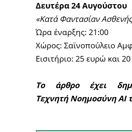
«Κατέβα κ
μου…», 
συλλόγω
πόλης, υπό
Ώρα έναρξ
Χώρος: Σα