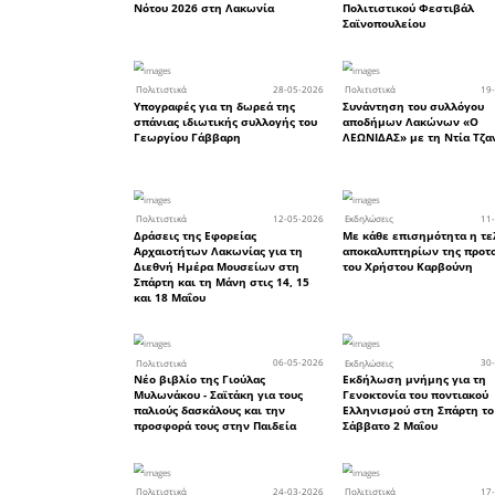
Τετάρτη 
Συναυλία 
χρόνια το
Ώρα έναρξ
Χώρος: Σα