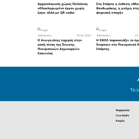
Εισιτήριο:
Τετάρτη 
Συναυλία 
Ώρα έναρξ
Χώρος: Σα