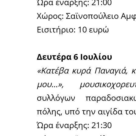
Χώρος: Νε
Είσοδος ε
Δευτέρα 2
«Έκφρασή
εκδήλωση