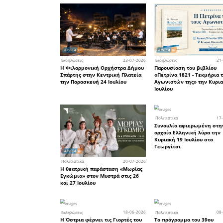
Τετάρτη 2
«Ειρήνη» 
Ώρα έναρξ
Χώρος: Σα
Εισιτήριο: