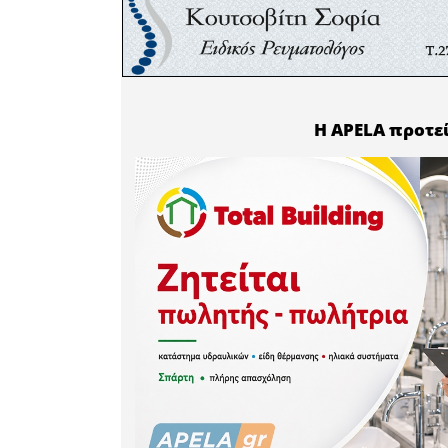
Ορχήστρα 
Ώρα έναρξ
Χώρος: Σα
Είσοδος ε