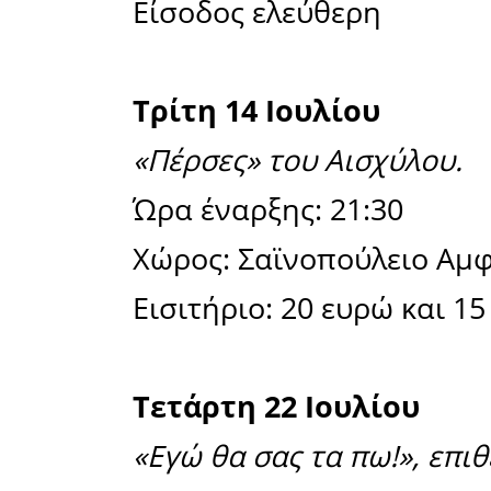
Παρασκευή
«Ταξίδι στ
Ώρα έναρξ
Χώρος: Σα
Είσοδος: 
για παιδιά