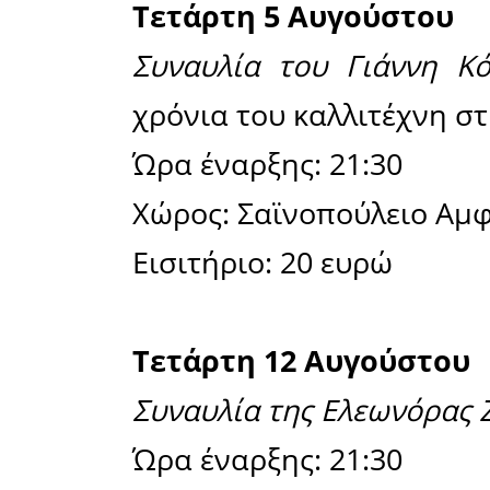
Εισιτήριο:
Τετάρτη 1
«Το παι
παράστασ
βασισμένη