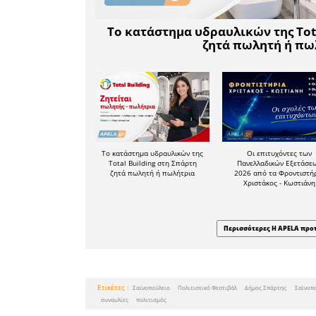
Τρίτη 14 
«Πέρσες» τ
Ώρα έναρξ
Χώρος: Σα
Εισιτήριο: