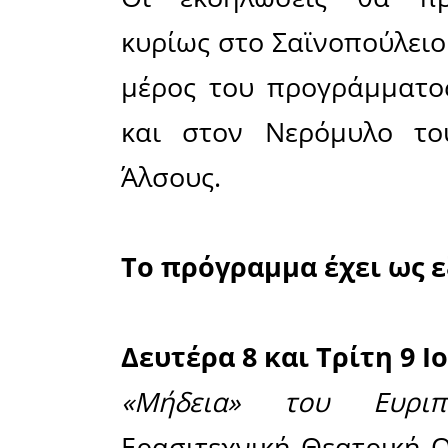
Το 39ο
Σαϊνοπουλ
8 Ιουνίου 
24 Αυγού
πρόγρ
συνδιορ