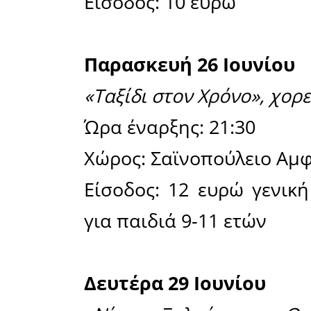
«Μήδεια
Ερασιτεχν
Ε.Θ.Ο.Λ.
Ώρα έναρξ
Χώρος: Σα
Είσοδος: 