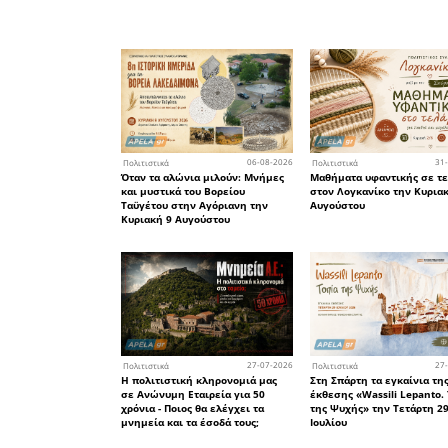
Τετάρτη 2
«Εγώ θα σα
Ώρα έναρξ
Χώρος: Σα
Εισιτήριο: