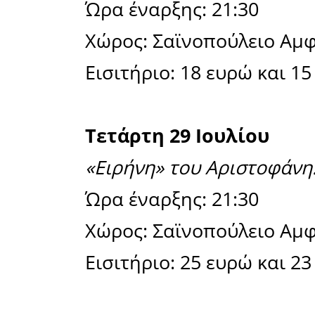
Δευτέρα 2
«Νίκος Ξ
Κρήτης».
Ώρα έναρξ
Χώρος: Σα