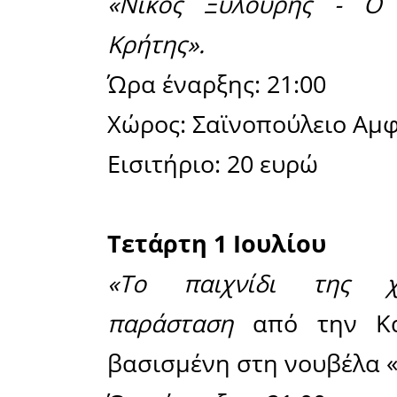
Σάββατο 1
«Φιλενάδ
παράστασ
Σπάρτης.
Ώρα έναρξ