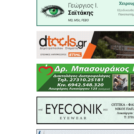
Είσοδος ε
Τετάρτη 8
Συναυλία
κινηματ
Σαββόπου