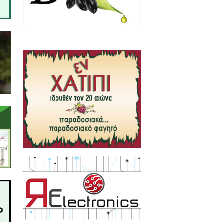
ους, τους άνεργους και τους
 αγώνα που αφορά «δουλειά με