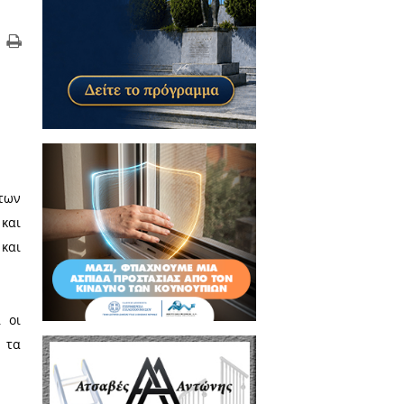
 κοινή απεργία σε
μό