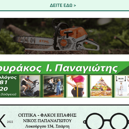
τρο καλεί τα σωματεία-μέλη του, τους εργαζόμεν
ας να στηρίξουν την απεργία, κάνοντας λόγο για
πρέπεια».
θεί από Τεχνητή Νοημοσύνη ΑΙ της APELA