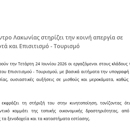
Χ
ηλικό Κέντρο Λακωνίας στηρίζει την
όφιμα - Ποτά και Επισιτισμό - Τουρισ