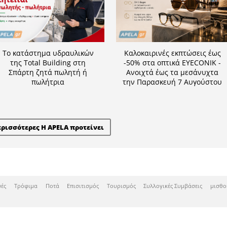
Η APELA προτείνει