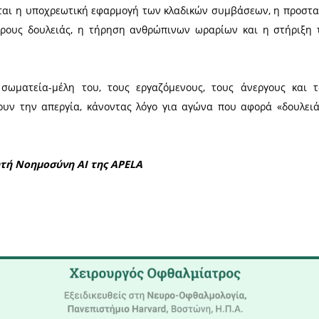
ποίηση προχωρούν την Τετάρτη 24 Ιουνίου 2026 οι 
- Ποτών και του Επισιτισμού - Τουρισμού, με βασ
άσεων Εργασίας, ουσιαστικές αυξήσεις σε μισθο
ας.
τρο Λακωνίας εκφράζει τη στήριξή του στην κινη
οτελούν σημαντικό κομμάτι της τοπικής οικονομ
παραγωγής έως τα ξενοδοχεία και τα καταστήματα ε
κήσεων βρίσκονται η υποχρεωτική εφαρμογή των κλα
ειας στους χώρους δουλειάς, η τήρηση ανθρώπιν
 ακρίβεια.