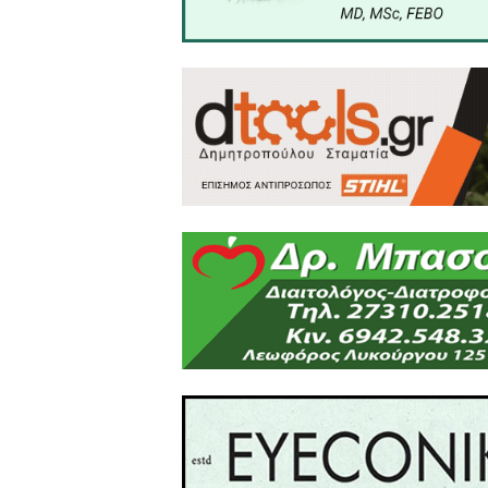
Το Εργατοϋπαλληλικό Κέν
συνταξιούχους της Λακωνί
δικαιώματα και ζωή με αξιο
Το άρθρο έχει δημιουργη