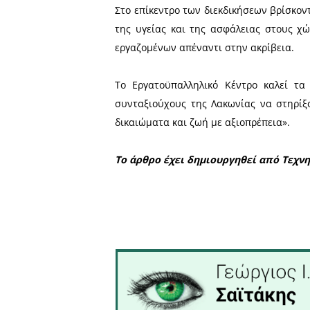
Σε κοινή απεργιακή κινητο
Κατασκευών, των Τροφίμων 
εφαρμογή Συλλογικών Συμβ
καλύτερες συνθήκες εργασί
Το Εργατοϋπαλληλικό Κέν
συγκεκριμένοι κλάδοι απ
εργοτάξια και τις μονάδες 
Στο επίκεντρο των διεκδι
της υγείας και της ασφάλ
εργαζομένων απέναντι στην