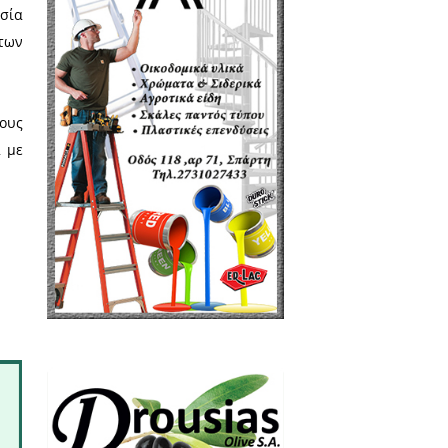
εργαζόμενοι στους κλάδους των
ικά αιτήματα την υπογραφή και
ύς και μεροκάματα, καθώς και
τοποίηση, τονίζοντας ότι οι
ικής δραστηριότητας, από τα
στίασης.
δικών συμβάσεων, η προστασία
ων ωραρίων και η στήριξη των