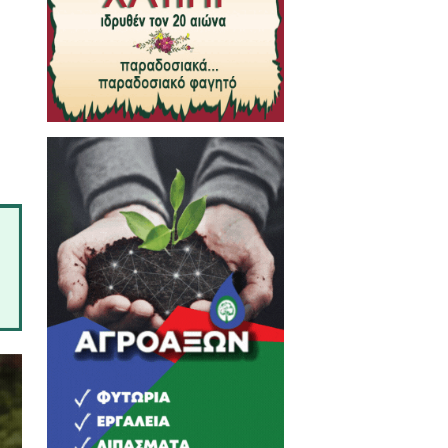
τικά Άρθρα
49χρονος οδηγός μηχανής
τη ζωή του ύστερα από
υση με αγριογούρουνο