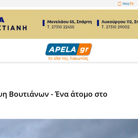
1089860
ατα
αράκαμψη Βουτιάνων - Ένα άτ