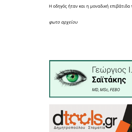
Σύμφωνα με πληροφορίες 
Πέμπτη 3 Δεκεμβρίου, στον
10ο χιλιόμετρο, στο ύψος 
Ειδικότερα, σύμφωνα πάντα
στο σημείο σημειώθηκε 
γυναίκα, η οποία έπει
ασθενοφόρο στο νοσοκομεί
Η οδηγός ήταν και η μοναδι