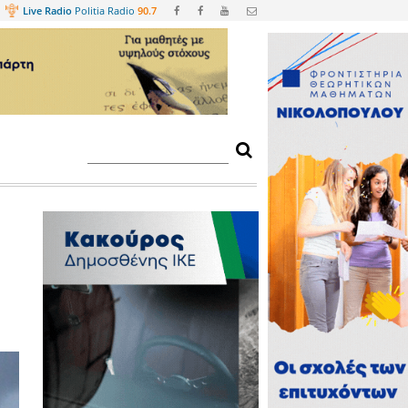
Web
TV
Live Radio
Politia Radio
90.
ομο στο