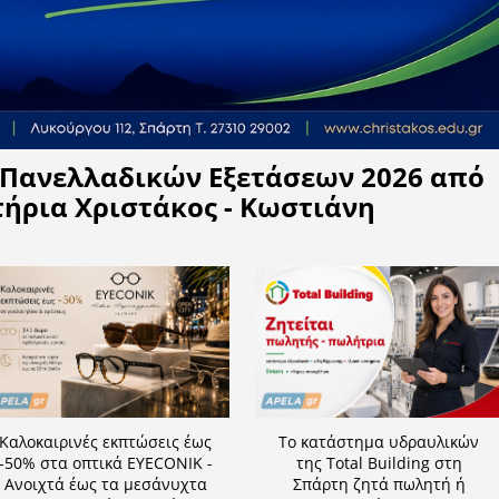
Η APELA προτείνει