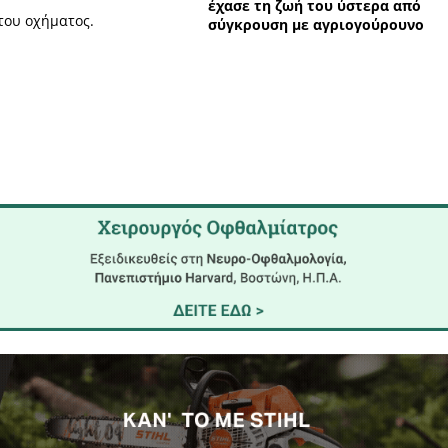
Σχε
μας, τροχαίο ατύχημα σημειώθηκε την
 δρόμο Σπάρτης - Τρίπολης, περίπου στο
της παράκαμψης των Βουτιάνων.
 με πληροφορίες μας, γύρω στις 11:45,
εκτροπή οχήματος που οδηγούσε μία
τα από το τροχαίο μεταφέρθηκε με
ο.
Μάνη: 
έχασε 
κή επιβάτιδα του οχήματος.
σύγκρο