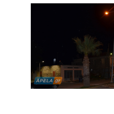
φωτισμού
πέσει στ
της Σπά
μάρκετ.