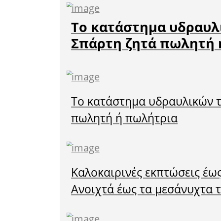
υπήρξε 
σπεύδει 
δρόμο γ
τραυματι