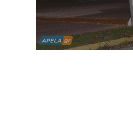
«Συναγε
Παρασκ