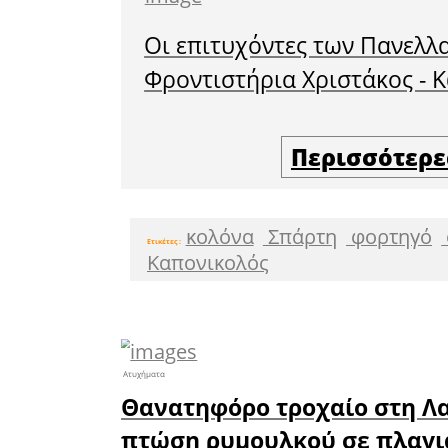
Επίσης, 
Σπάρτης
να δρομ
διευθέτη