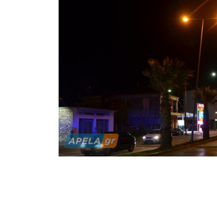
Ειδικότερα,
αδιευκρίνισ
να πάθει ζ
κινητοποί
προκειμένο