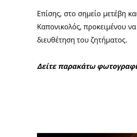
Το απόγ
«Συναγερμό
Μαρτίου, γ
κίνδυνος να
Σπάρτης, έξ