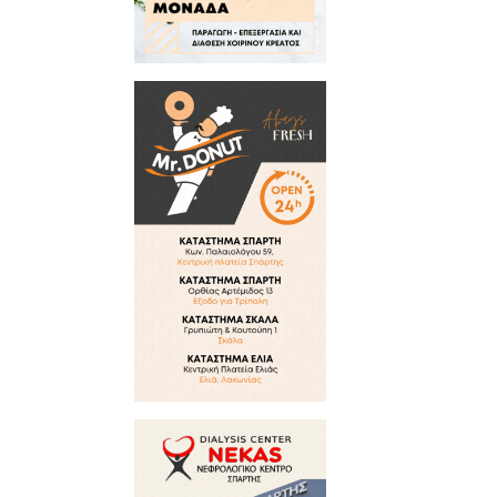
Η APELA
Το κατά
Σπάρτη 