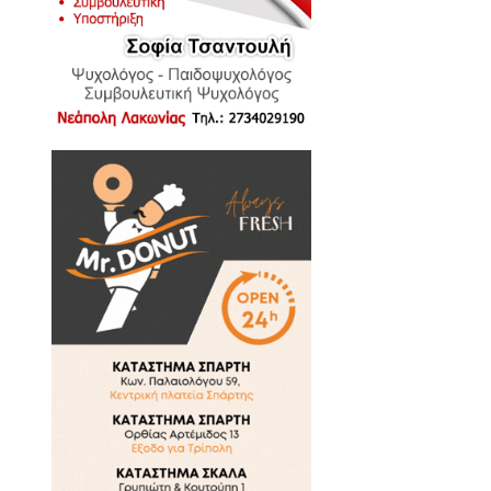
ελλάνα προς Τρίπολη όταν ένα
αποδογύρισε.
του τραυματίστηκε σοβαρά και