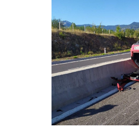
Τροχαίο ατύχημα σημειώθη
αυτοκίνητο, για άγνωστη μέ
Όπως ανέφερε στο zougla.
μεταφέρθηκε με ασθενοφόρο
Πηγή:
zougla.gr