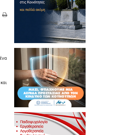
ύρισε