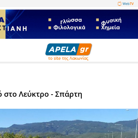
1089860
ατα
υματισμό στο Λεύκτρο - Σπάρτ