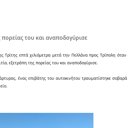
Χ
τράπη της πορείας του και αναποδογ