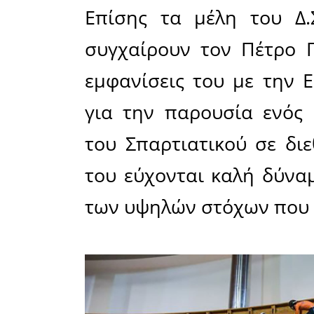
απαιτητι
Πρωτάθλ
ισχυρών κ
«Ο Πέτρος
εξαήμερο