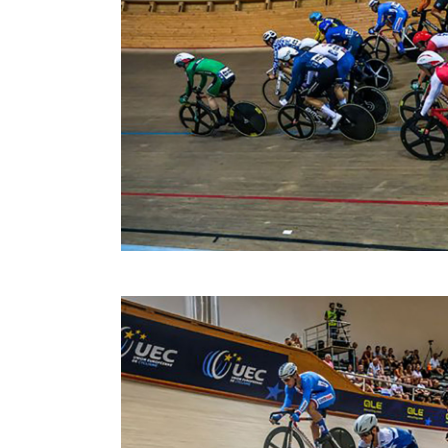
την καλύτ
του αποκλε
Επίσης κ
πόντους,
χρονομέτ
Κοντά σ