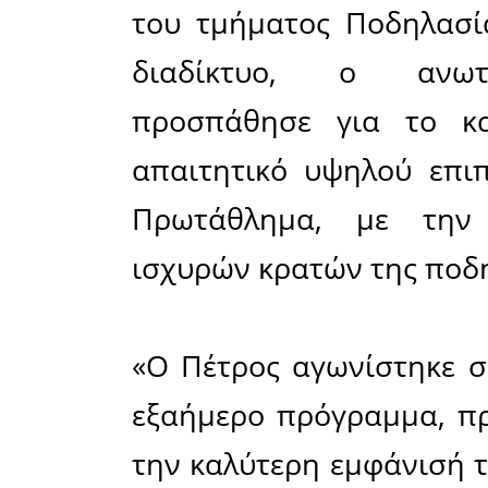
Πλούσιος 
παραστ
Ευρωπαϊ
Πορτογ
Σπαρτιατ