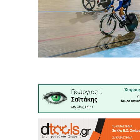
προπονη
Γιαννιώσ
επιτυχι
Σπαρτιατικ