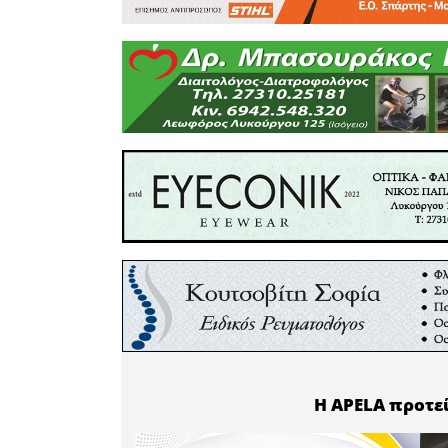
Επίσης τ
συγχαίρου
εμφανίσει
για την 
του Σπαρτ
του εύχον