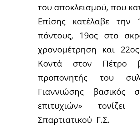
Πέτρος Πα
Όπως σημ
του τμήμα
διαδίκτ
προσπάθη