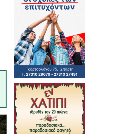
έμα:
«Η ΜΑΧΗ ΤΗΣ ΣΕΛΛΑΣΙΑΣ
ς της Σπάρτης. Το
Ινστιτούτο
συμβάλει στην κατάκτηση του
ολιτιστικό και επιστημονικό
ές οι συνεργασίες μπορούν να
ην εδραίωσή της Σπάρτης ως
ύν για να φέρουν το επιθυμητό
οση .pdf του τόμου, η οποία