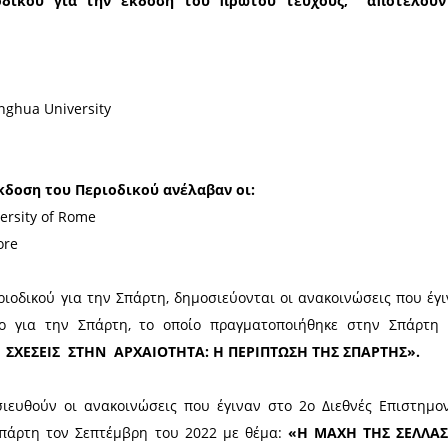
of Bari
versity
. Kenan, Dartmouth College, Hanover
 Panteion University of Athens
ty of California, Los Angeles
ίναι:
ras, Sapienza University of Rome και
su, Unitelma Sapienza University of Rome
πή του Περιοδικού για την έκδοση του πρώ
sity of Piraeus