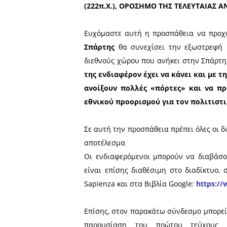
• Paul A. Rahe, Hillsdale Co
• Vasilis Trigkas, Schwarzm
• Giulio Vallarino, Polytechn
Την όλη ευθύνη και διοίκ
• Stefania Golino, Unitelma
• Giulia Vannucci, Scuola 
Στο πρώτο τεύχος του Επισ
στο 1ου Διεθνές Επιστημ
Σεπτέμβριο του 2021 με θέ
Στο 2ο τεύχος του περιοδ