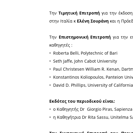
πρώτο τεύχος 
Ρώμης και του 
Η αξία και η σημασία του 
σημείο αναφοράς της Διεθ
Πανεπιστήμιο της Ρώμης , 
ιδιαίτερο κύρος στο επιστη
Την
Τιμητική Επιτροπή
γι
στην Ιταλία κ
Ελένη Σουρά
Την
Επιστημονική Επιτρ
καθηγητές :