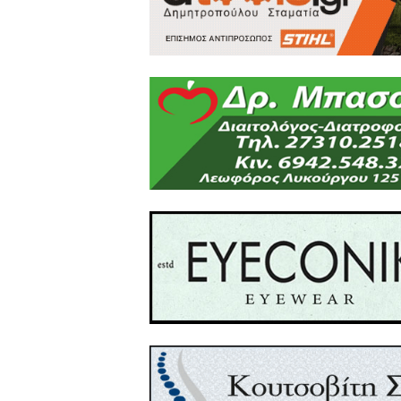
είναι επίσης διαθέσιμη σ
Sapienza και στα Βιβλία Go
Επίσης, στον παρακάτω σύν
παρουσίαση του πρώτου
https://www.youtube.com
Από το Δ.Σ. του Ινστιτού