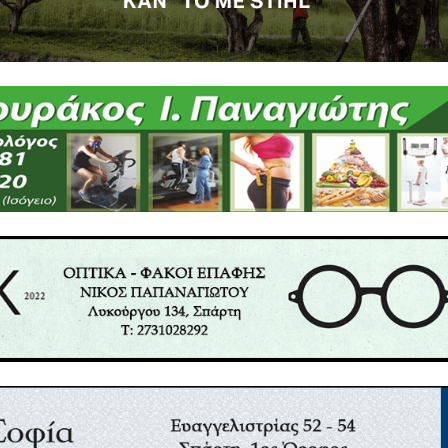
το διαδίκτυο, σε μορφή ανοιχτής πρόσβασης, στον 
ogle:
https://www.editricesapienza.it/book/8149
.
δεσμο μπορείτε να δείτε την συνέντευξη τύπου που 
 τεύχους του Επιστημονικού περιοδικού His
/watch?v=H4p0Yv1jsIE
του Σπάρτης