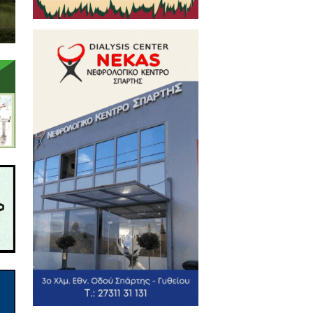
Πανεπιστημιακό Εκδοτικό Οίκο
δόθηκε στις 11/9/2022 για την
torical Review of Sparta: