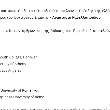
εκδόθηκε σε συνεργασία του Πανεπιστ
Ινστιτούτου Σπάρτης
Επιστημονικού Περιοδικού είναι ότι πλέον η Σπάρ
νούς Επιστημονικής κοινότητας και μάλιστα από 
το Sapienza, ανέλαβε την επιμέλεια και την έκδοση
μονικό του υπόβαθρο.
α την έκδοση και υποστήριξη του Περιοδικού απο
νη
και η Πρόεδρος του Ινστιτούτου Σπάρτης κ
Αναστ
οπή
για την εποπτεία των άρθρων και της έκδοσης