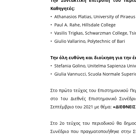
• Roberta Belli, Polytechnic 
• Seth Jaffe, John Cabot Uni
• Paul Christesen William R
• Konstantinos Koliopoulos,
• David D. Phillips, Universi
Εκδότες του περιοδικού ε
• ο Καθηγητής Dr Giorgio Pi
• η Καθηγήτρια Dr Rita Sas
Την Συντακτική Επιτρο
Καθηγητές:
• Athanasios Platias, Univer