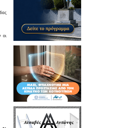
ημίου Sapienza της
τη γίνεται ακόμα πιο διακριτό
την στιγμή που το αρχαιότερο
 του περιοδικού , προσδίδοντας
τελούν η Πρέσβης της Ελλάδας
ασία Κανελλοπούλου
 του Περιοδικού αποτελούν οι