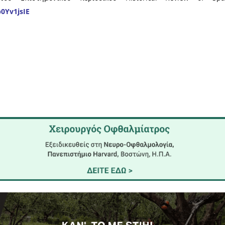
ήθηκε στην Σπάρτη τον Σεπτέμβρη του 2022 με θ
 ΤΕΛΕΥΤΑΙΑΣ ΑΝΑΛΑΜΠΗΣ ΤΗΣ ΣΠΑΡΤΗΣ»
εια να προχωρήσει και να αναδειχθεί προς όφελο
ν εξωστρεφή δράση του και την προσπάθεια να 
ι στην Σπάρτη,
μια διαδικασία που πέρα από το π
άνει και με την ανάπτυξη της περιοχής, διότι αυτ
ς» και να προσφέρουν πολλές ευκαιρίες για τ
ον πολιτιστικό τουρισμό.
έπει όλες οι δυνάμεις του τόπου μας να συνεργαστο
ύν να διαβάσουν στον παρακάτω σύνδεσμο την έκδ