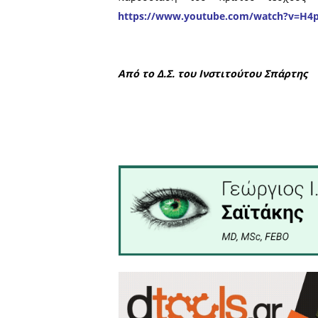
Συνέδριο που πραγματοποι
(222π.Χ.), ΟΡΟΣΗΜΟ ΤΗΣ
Ευχόμαστε αυτή η προσπάθ
Σπάρτης
θα συνεχίσει τη
διεθνούς χώρου που ανήκε
της ενδιαφέρον έχει να κ
ανοίξουν πολλές «πόρτε
εθνικού προορισμού για τ
Σε αυτή την προσπάθεια πρ
αποτέλεσμα
Οι ενδιαφερόμενοι μπορο