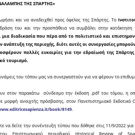
llege
an College, Tsinghua University
ic of Bari
ηση για την έκδοση του Περιοδικού ανέλαβαν οι:
 Sapienza University of Rome
Normale Superiore
τημονικού Περιοδικού για την Σπάρτη, δημοσιεύοντ
ονικό Συνέδριο για την Σπάρτη, το οποίο πραγμ
μα:
«ΔΙΕΘΝΕΙΣ ΣΧΕΣΕΙΣ ΣΤΗΝ ΑΡΧΑΙΟΤΗΤΑ: Η ΠΕΡ
ικού θα δημοσιευθούν οι ανακοινώσεις που έγιναν