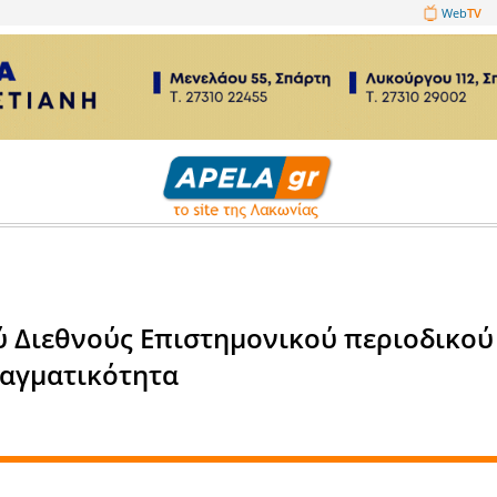
1089860
γία - Επιστήμη
οναδικού Διεθνούς Επιστημον
 είναι πραγματικότητα