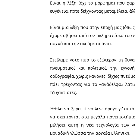
Οπότε θα πάψουμε να λέμε «
Ξεφυλλίζοντας το νέο αυ
πανωτσαμπίδες-μορφήματα
βγάζουν και μάτι σε όσους
και κανόνες, όπως η «συγγ
ειπωθεί προϋποθέτει αυτογ
πολιτισμένη, καλλιεργημέν
Είναι η λέξη (όχι το μόρ
ευγένεια, πότε δείχνοντας 