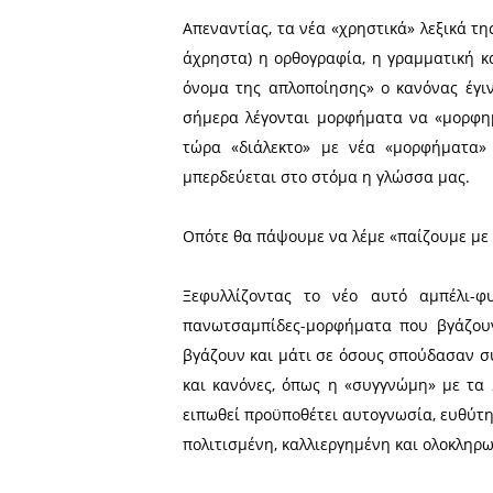
αυτοκτονήσαμε και μόνο 
αναγνωρίζουν, την τιμούν κ
Χωρίς σεβασμό και δίχως σ
άσυλο του εγκεφάλου μας,
αθεόφοβοι.
Απεναντίας, τα νέα «χρηστ
άχρηστα) η ορθογραφία, η 
όνομα της απλοποίησης» ο 
σήμερα λέγονται μορφήματ
τώρα «διάλεκτο» με νέα 
μπερδεύεται στο στόμα η γ