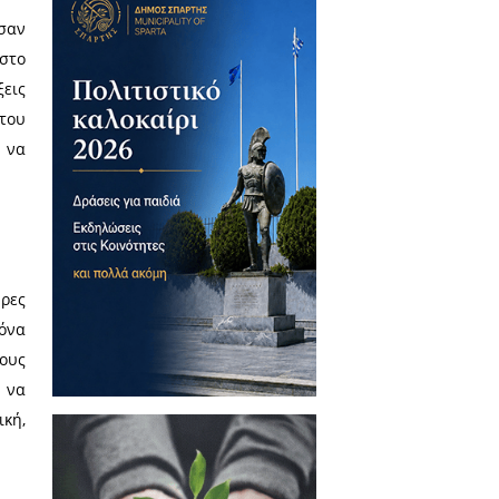
ι ξένα πανεπιστήμια που την
και μαθηματική Γλώσσα μας στο
μνημόσυνο δεν της κάνουμε οι
όλα τα προηγούμενα λεξικά ήσαν
η στη Γλώσσα μας, καθότι «στο
ί, γιατί όχι, καθώς οι λέξεις
στο βωμολοχεί), στη δική του
ά» λεξικά, με αποτέλεσμα να