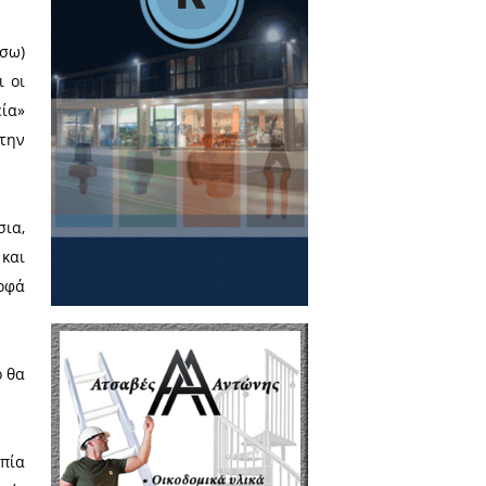
δεν μας αφήνει ο εγωισμός, την
 το λεξιλόγιό μας, δεν τη λέμε
κή, και β ι άζοντας ομαδικά,
κό-μονότονο - εξώγαμο δίχως
ή του και σφυρίζοντας αδιάφορα
στές και παγκοσμιοποιημένους
ε οι Ιάπωνες και οι Κινέζοι, τί
 Ελληνικά, και τί θα πει όταν
γνωρίζει σαν μαθηματική και