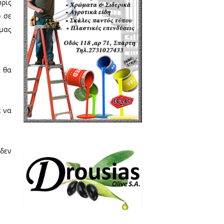
κοί (αν δεν το πω θα σκάσω)
α» ακαδημαϊκή καρέκλα και οι
αχ-.άριστη, αριστερο - λαγνεία»
 χωρίς να τη σεβαστεί, με την
ποτα όρθιο από ιερά και όσια,
μη, ζητάμε και τα ρέστα και
τα έκαναν όλα τέλεια και σοφά