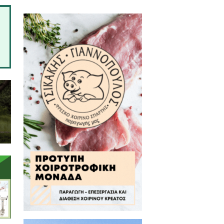
πᾶν», αλλά μάλλον στο πρώτο θα
υτη-Παιδεία, με μια νοοτροπία
α, με μια ανεξιθρησκεία χωρίς
 και με γεωμετρική πρόοδο σε
πότε ποιος θα βρεθεί να μας
 γυρίσουν κάποια στιγμή και θα
 όλα τα λάθη μας, αν θέλομε να