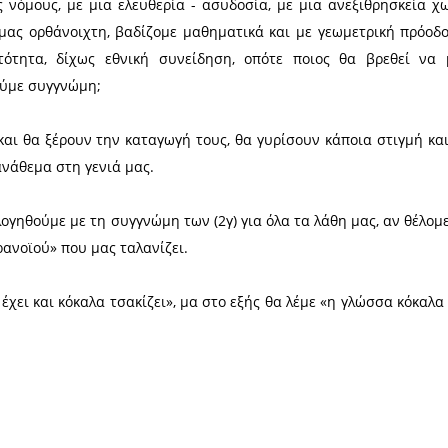
α Ελληνική.
» νεόσοφοι γλωσσο - λόγοι και πολύξεροι πολιτι
 την εξουσιοδότησή του, οι πρώτοι από την «ισόβι
αιρετή» χωρίς αρετή «αδέξια δεξιο-τεχνία» και την «
τα (για να μην πω κάτι άλλο) την κληρονομιά του
δρομή σας.
ς πραγματικότητας είναι ότι δεν έχομε αφήσει τί
αδοσιακά και ιστορικά και αντί να πούμε συγγνώ
ους να μας ζητήσουν αυτοί συγγνώμη, γιατί όπως 
άνουμε εμείς.