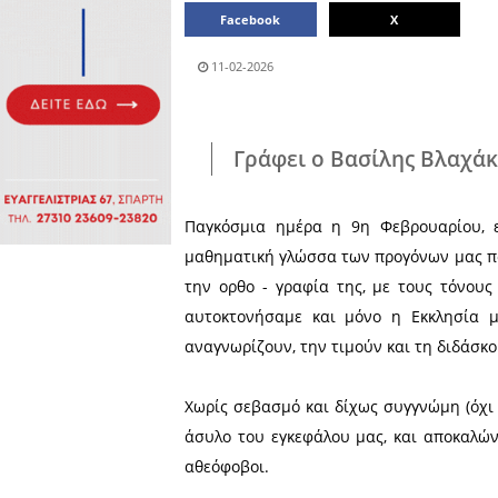
Πολιτιστικά
Πωλήσεις
Δήμος
Διάφορα
Αν.
Μάνης
Εκδηλώσεις
Ενοικίαση
Επιχειρήσεων
Δήμος
Ελαφονήσου
Εκκλησία
Περιφερεια
Πελοποννήσου
Σώματα
ασφαλείας
Μοιράσου το άρθρο:
Facebook
11-02-2026
Γράφει ο Βασί
Παγκόσμια ημέρα η 9η Φ
μαθηματική γλώσσα των προ
την ορθο - γραφία της, μ