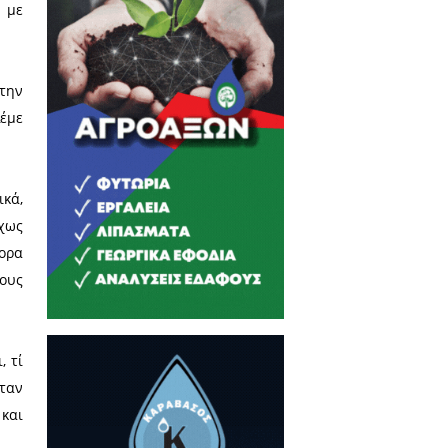
 με τα μορφήματα».
ότι υπάρχουν πολλές άγουρες
και αν πεταχτεί μια σταγόνα
ι έμαθαν ορθογραφία με τύπους
ξη με περιεχόμενο, που για να
χαρακτηρίζουν μια πνευματική,
την περίπτωση και πάντοτε με
ε υπονοώντας ειρωνεία.