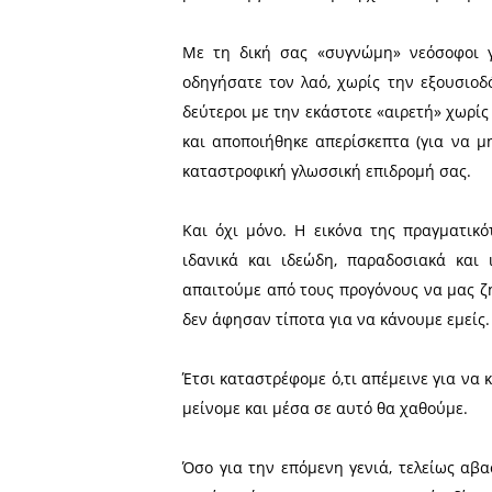
Είναι μια λέξη που στην επ
έχομε σβήσει από τον σκληρ
συχνά και την ακούμε σπάν
Στείλαμε «στο πυρ το εξώ
πνευματικοί και πολιτικ
ορθογραφία, χωρίς κανόνες
πάει τρέχοντας για το «α
τζιχαντιστές.
Ήθελα να ’ξερα, τί να λένε
να σκέπτονται στα μεγάλα 
μιλήσει αυτή η νέα τεχν