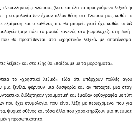
η Εκκλησία μας την διατηρεί ζωντανή, όπως κα
αι τη διδάσκουν.
υγγνώμη (όχι με ένα γ) κλείσαμε τη γηραιά, σοφή 
 και αποκαλώντας ’την στη συνέχεια «νεκρή» ούτε 
ικά» λεξικά της «Νεοελληνικής» γλώσσας (λέτε και 
γραμματική και η ετυμολογία δεν έχουν πλέον θέσ
κανόνας έγινε εξαίρεση και ο καθένας πια θα μπορε
α να «μορφημολογεί» (μην πάει το μυαλό κανενός 
«μορφήματα» που θα προστίθενται στα «χρηστικ
λώσσα μας.