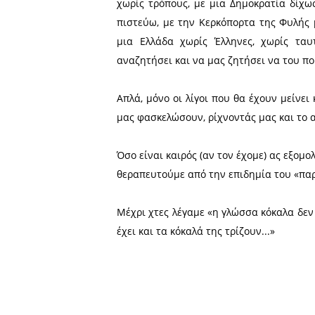
μοναδική γλώσσα την αρχαί
Με τη δική σας «συγνώμη
οδηγήσατε τον λαό, χωρίς
δεύτεροι με την εκάστοτε «
και αποποιήθηκε απερίσκεπ
καταστροφική γλωσσική επι
Και όχι μόνο. Η εικόνα τη
ιδανικά και ιδεώδη, παρ
απαιτούμε από τους προγόν
δεν άφησαν τίποτα για να κ