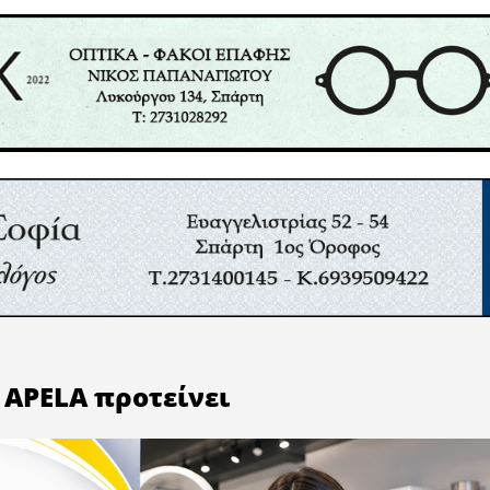
ημία του «παρανοϊού» που μας ταλανίζει.
α κόκαλα δεν έχει και κόκαλα τσακίζει», μα στο εξή
υν...»