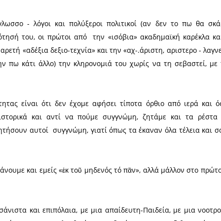
οχή μας (όπως και πολλές άλλες, π.χ. σεβασμός) σαν 
ό δίσκο του εγκεφάλου μας, την έχομε αποβάλει από
ια.
τερο» τη θυγατέρα της την Καθαρεύουσα ως αντιλαϊ
οί, την εγγονή Δημοτική, γεννήθηκε το μονοτονι
, δίχως πνεύματα, που δεν μοιάζει με καμία προγον
νάδελφο» λατινικό αλφάβητο από διεθνιστές-εμπρη
 άραγε γι’ αυτά που κάνουμε, με τη γλώσσα που έχουν
πανεπιστήμια του κόσμου που διδάσκουν τα αρχαία
ολογία των «υπολογιστών» που γνωρίζει και ανα