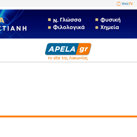
1089860
Άρθρα