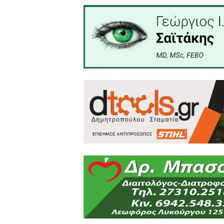
Έτσι καταστρέφομε ό,τι απέ
μείνομε και μέσα σε αυτό θ
Όσο για την επόμενη γενιά
χωρίς τρόπους, με μια Δημ
πιστεύω, με την Κερκόπορ
μια Ελλάδα χωρίς Έλληνε
αναζητήσει και να μας ζη
Απλά, μόνο οι λίγοι που θα
μας φασκελώσουν, ρίχνοντά
Όσο είναι καιρός (αν τον έ