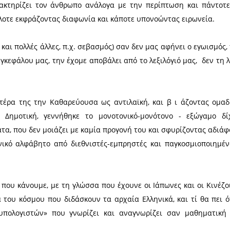
παίζουμε με τις λέξεις» και στο εξής θα «παίζουμε
τό αμπέλι-φυτειά το «χρηστικό λεξικό», είδα 
 που βγάζουν μια ξινίλα, φέρνουν μια δυσφορία 
 σπούδασαν συντακτικό, διδάχτηκαν γραμματική κα
νώμη» με τα 2γ που έχει ετυμολογία, που είναι λέ
νωσία, ευθύτητα, ψυχικό σθένος και τόσα άλλα που 
η και ολοκληρωμένη προσωπικότητα.
φημα) που χαρακτηρίζει τον άνθρωπο ανάλογα με 
μεταμέλεια, άλλοτε εκφράζοντας διαφωνία και κάποτ