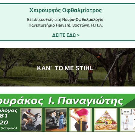
μεινε για να κάνουμε και εμείς «ἐκ τοῦ μηδενός τό 
α χαθούμε.
, τελείως αβασάνιστα και επιπόλαια, με μια απαίδε
οκρατία δίχως νόμους, με μια ελευθερία - ασυδοσί
τα της Φυλής μας ορθάνοιχτη, βαδίζομε μαθηματικά
ς, χωρίς ταυτότητα, δίχως εθνική συνείδηση, ο
τήσει να του πούμε συγγνώμη;
 έχουν μείνει και θα ξέρουν την καταγωγή τους, θα
ς μας και το ανάθεμα στη γενιά μας.
χομε) ας εξομολογηθούμε με τη συγγνώμη των (2γ) για