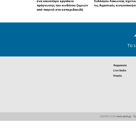
Το κατάστημα υδραυλικ
Total Building στη Σ
ζητά πωλητή ή πωλή
Eτικέτες :
Δήμος Ευρώτα
α