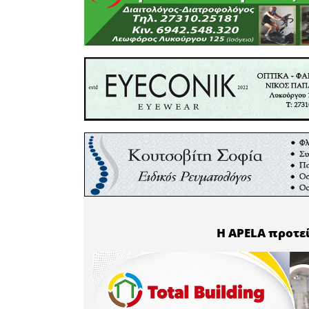
στόχο την
προβλημάτ
Όπως επι
ενίσχυση
διεύρυνσ