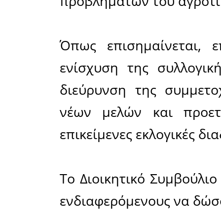
ενίσχυση των 
Ο Αγροκτ
Ευρώτα κα
μελισσοκ
σύσκεψη, 
και ώρα 