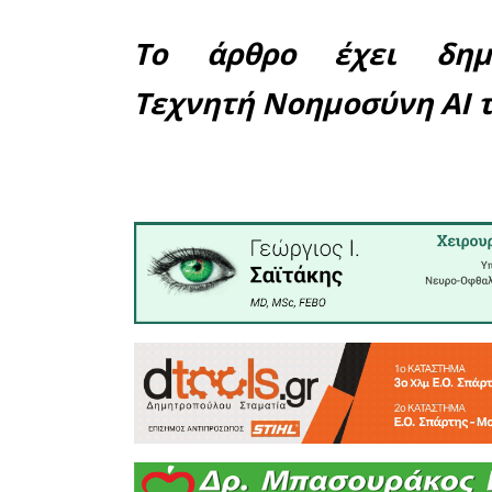
Σκάλας, πλ
Στη συνάν
πεπραγμέν
τον σχεδι