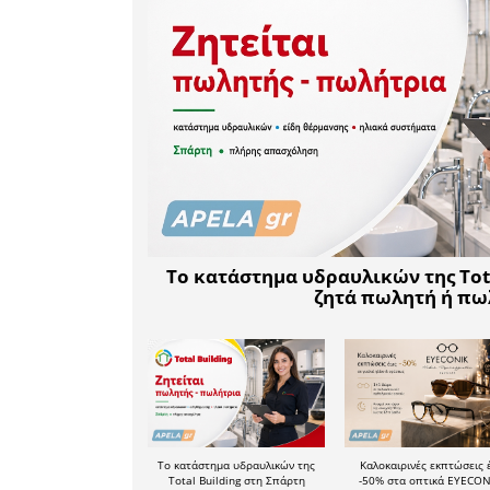
νέων μελ
επικείμενε
Το Διοικη
ενδιαφερό