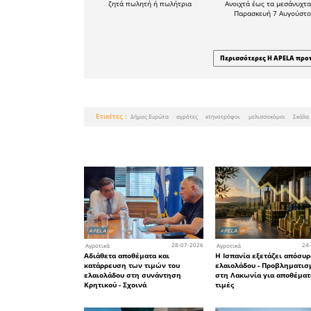
Το άρθρ
Τεχνητή Ν