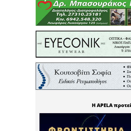
Παναγιώ
μεθόδου
χρησιμοπ
αποσπάσο
τους πολίτ