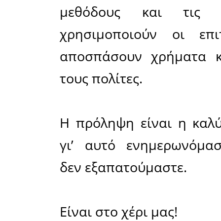
Εξιχνία
διοργανώ
πολιτών γ
τηλεφωνικ
Η εκδήλω