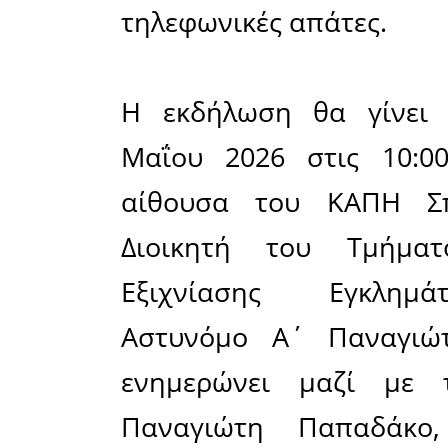
τηλεφωνικ
και πολλ
θύματα τω
σε συνεργ
και ειδι