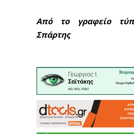
Μαΐου 20
αίθουσα
Διοικητ
Εξιχνία
Αστυνόμο
ενημερών