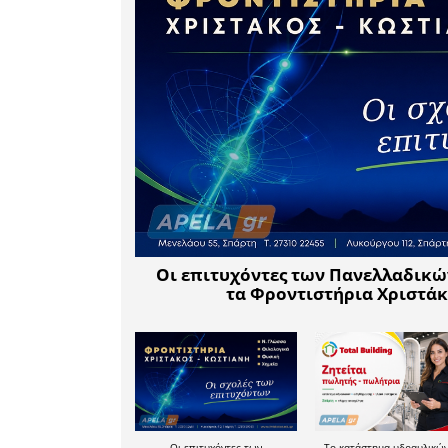
Η πρόληψη
γι’ αυτό
δεν εξαπα
Είναι στο 