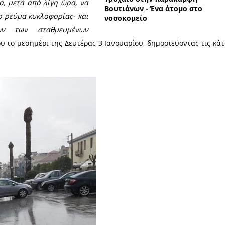
οίησε μέσω διαδικτύου ο Πρόεδρος της
 Ροϊνός, ο οποίος είναι και μέλος
 το τελευταίο διάστημα, οδηγοί όταν
ά τους στα διαζώματα της Λεωφόρου
υ στη Σπάρτη, να ξεχνούν να βάλουν
Τροχαί
με αποτέλεσμα, μετά από λίγη ώρα, να
Βουτιά
ενα κάθετα το ρεύμα κυκλοφορίας- και
νοσοκο
όρτες άλλων των σταθμευμένων
ε ανάρτησή του το μεσημέρι της Δευτέρας 3 Ιανουαρ