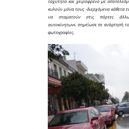
Κων. Παλαιολόγου γνωστοπ
ΟΕΒΕ Λακωνίας, Σωτήριος
Σωματείου Ιδιοκτητών Ταξί.
«
Συμβαίνει αρκετές φορές
παρκάρουν τα αυτοκίνητ
Κωνσταντίνου Παλαιολόγο
ταχύτητα και χειρόφρενο 
κυλούν μόνα τους -διερχόμ
να σταματούν στις π
αυτοκίνητων
», σημείωσε σ
φωτογραφίες.