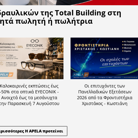
Η APELA προτείνει