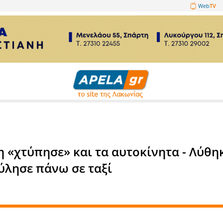
1089860
ατα
η Σπάρτη «χτύπησε» και τα αυ
Χ. και κύλησε πάνω σε ταξί