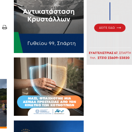
τικά Άρθρα