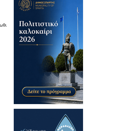
ο στην παράκαμψη
νων - Ένα άτομο στο
μείο
ίου, δημοσιεύοντας τις κάτωθι