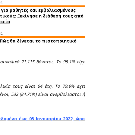
Σχετικά Άρθρα
 Τετάρτη 5
Κορωνοϊός - Λακωνία: Τα κρού
ΔΥ
΄΄
Τα νέα
Τρίτης 4 Ιανουαρίου
λευταίες 24
ύλες εισόδου
Self tests για μαθητές και εμβ
9 (ημερήσια
εκπαιδευτικούς: Ξεκίνησε η δι
ρούσματα των
τα φαρμακεία
κό και 1.398
α βάσει των
Πλεύρης: Πώς θα δίνεται το πι
νόσησης