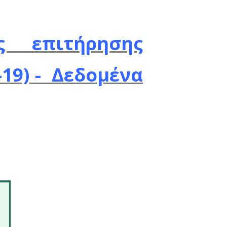
ε υποκείμενο νόσημ
ν που νοσηλεύ
58.4% άνδρες). Η δ