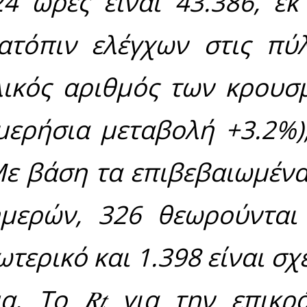
ε σήμερα Τετάρτη 5
τά καταγράφονται σ
ναφέρει μεταξ
ωση του ΕΟΔΥ
΄
μένα κρούσματα τη