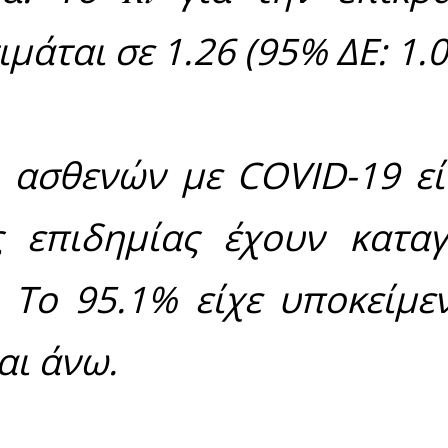
ταίες 24 ώρες είναι
καν κατόπιν ελέγχω
συνολικός αριθμός 
309 (ημερήσια μεταβ
ρες. Με βάση τα επ
ν 7 ημερών, 326 θ