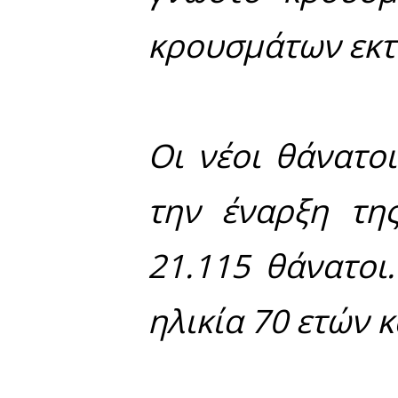
τις τελευ
εντοπίστη
χώρας. Ο 
σε 1.388.
50.1% άνδ
τελευταίω