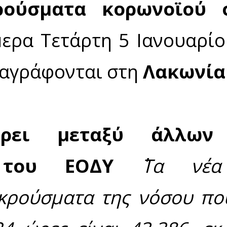
με COVID-19 είναι 62, ενώ από την έναρξη της επ
ικία 70 ετών και άνω.
ου νοσηλεύονται διασωληνωμένοι είναι 628 (58.4
ηλικία 70 ετών και άνω. Μεταξύ των ασθενών που 
 96 (15.29%) είναι πλήρως εμβολιασμένοι
΄΄.
ιολογικής επιτήρησης λοίμωξης από το νέο κ
νέα κρούσματα κο