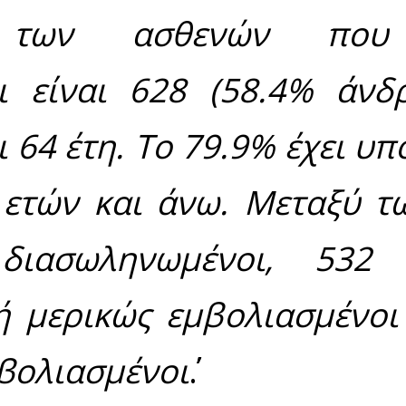
 το εξωτερικό και 1.3
ούσμα. To 𝑅𝑡 για
 εκτιμάται σε 1.26 (9
άνατοι ασθενών με C
η της επιδημίας έ