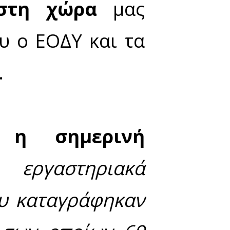
ιδημίας έχουν καταγραφεί συνολικά 21.115 θάνατο
% άνδρες). Η διάμεση ηλικία τους είναι 64 έτη
νοσηλεύονται διασωληνωμένοι, 532 (84.71%) είναι
ορωνοϊό (COVID-19) - Δεδομένα έως 05 Ιανουα
ρωνοϊού στη χώρ