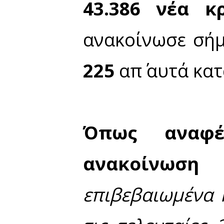
Οι νέοι θάνατοι ασθενών 
υποκείμενο νόσημα ή/και ηλ
Ο αριθμός των ασθενών π
υποκείμενο νόσημα ή/και 
μερικώς εμβολιασμένοι και
Ημερήσια έκθεση επιδημ
15:00
43.386 