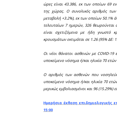
43.386 νέα κρ
43.386 νέα κρούσματα
Ιανουαρίου ο ΕΟΔΥ και τα
2
Όπως αναφέρει μεταξ
εργαστηριακά επιβεβαιωμέ
ώρες είναι 43.386, εκ τω
της χώρας. Ο συνολικός 
μεταβολή +3.2%), εκ των 
τελευταίων 7 ημερών, 326 
είναι σχετιζόμενα με ήδ
κρουσμάτων εκτιμάται σε 1.2