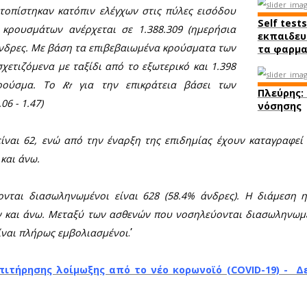
ούσματα κορωνοϊού στη χώρα
 κορωνοϊού στη χώρα
μας ανακοίνωσε σήμερα
25
απ΄ αυτά καταγράφονται στη
Λακωνία
.
ύ άλλων η σημερινή ανακοίνωση του ΕΟ
να κρούσματα της νόσου που καταγράφηκαν τις τε
ν οποίων 69 εντοπίστηκαν κατόπιν ελέγχων στις π
αριθμός των κρουσμάτων ανέρχεται σε 1.388.30
οποίων 50.1% άνδρες. Με βάση τα επιβεβαιωμένα κ
θεωρούνται σχετιζόμενα με ταξίδι από το εξωτερι
η γνωστό κρούσμα. To 𝑅𝑡 για την επικράτει
6 (95% ΔΕ: 1.06 - 1.47)