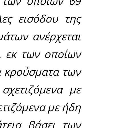
 Ιανουαρίου ο ΕΟΔΥ 
τη
Λακωνία
.
ύ άλλων η σημ
΄
Τα νέα εργαστη
ς νόσου που καταγρ