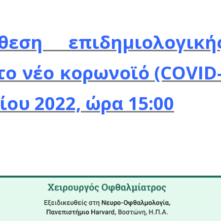
νατοι. Το 95.1% είχ
ετών και άνω.
ός των ασθενώ
μένοι είναι 628 (