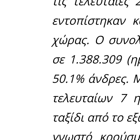
ανακοίνωσ
225
απ΄ αυ
Όπως α
ανακοίν
επιβεβαιω