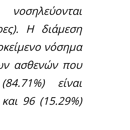
98 είναι σχετιζόμενα
 την επικράτεια βάσ
5% ΔΕ: 1.06 - 1.47)
OVID-19 είναι 62, 
χουν καταγραφεί συ