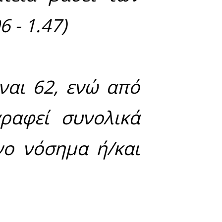
 43.386, εκ των οπ
ν στις πύλες εισόδ
των κρουσμάτων ανέ
ολή +3.2%), εκ των
ιβεβαιωμένα κρούσμα
εωρούνται σχετιζόμ