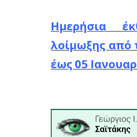
21.115 θά
ηλικία 70 
Ο αριθμ
διασωληνω