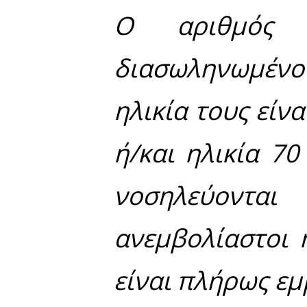
ταξίδι από
γνωστό κρ
κρουσμάτων
Οι νέοι θ
την έναρξ