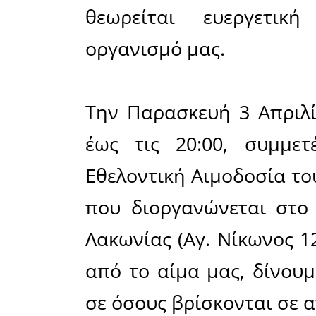
το απόγ
Λακωνίας.
Σε μια πε
για αίμα 
δεδομένο