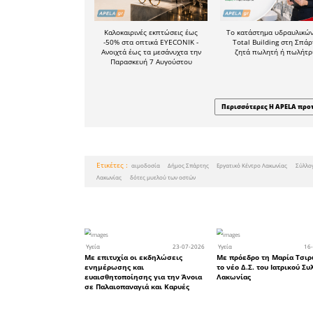
θέσουν στ
έχουν σχε
διαπιστώσ
είναι να 
τους και ν