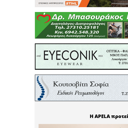
Εθελοντικ
που διοργ
Λακωνίας (
από το αί
σε όσους β