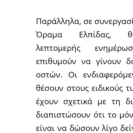
συστατικό
παρασκ
αντικατα
αξία της 
πολύ μεγά
αλληλε