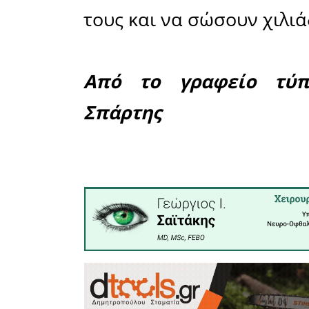
συνανθρώ
θεωρείτ
οργανισμό
Την Παρασ
έως τις 