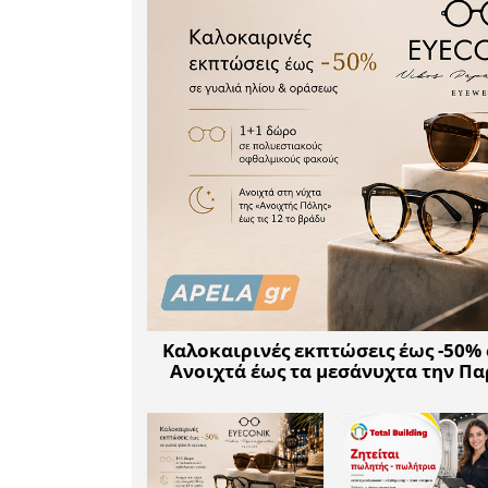
Παράλληλα
Όραμα 
λεπτομε
επιθυμού
οστών. Ο