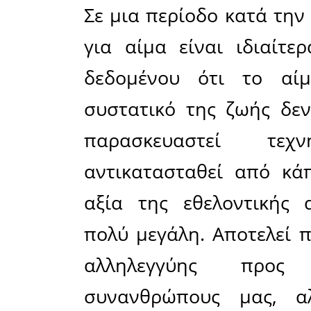
Σπάρτης,
Αιμοδοσί
Λακωνίας,
3η Εθελ
διεξαχθεί