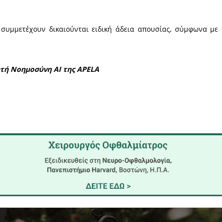
 30 Μαρτίου έως και την Παρασκευή 3 Απριλίου 2026
υ νοσοκομείου.
ιν τηλεφωνικού ραντεβού στο 27310 93119.
ην πανελλαδική πρωτοβουλία δημιουργίας δι
ι στην ενίσχυση της Τράπεζας Αίματος, καλύπτοντα
αιδευτικοί που συμμετέχουν δικαιούνται ειδική άδ
θεί από Τεχνητή Νοημοσύνη ΑΙ της APELA