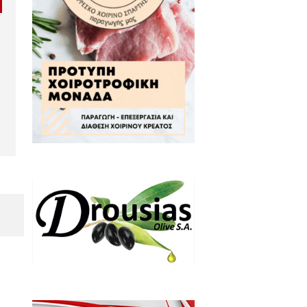
πτικά EYECONIK