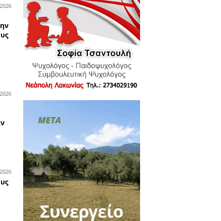
ρασκευή 7
ο κατάστημα υδραυλικών
της Total Building στη
Σπάρτη ζητά πωλητή ή
πωλήτρια