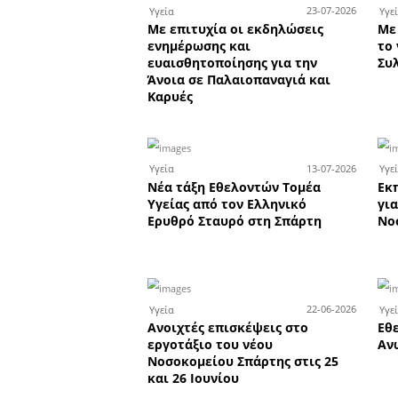
- Ανοι
Καλοκαιρινές εκπτώσε
-50% στα οπτικά EYEC
Ανοιχτά έως τα μεσά
την Παρασκευή 7 Αυγ