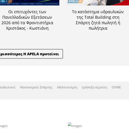
ς εκπτώσεις έως -50% στα ο