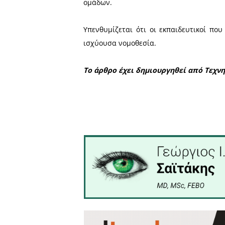
αιμοδοσίας από τη Δευτέρα
στον σταθμό αιμοδοσίας το
Η συμμετοχή γίνεται κατόπ
Η δράση εντάσσεται στ
εκπαιδευτικών και στοχεύε
ομάδων.
Υπενθυμίζεται ότι οι εκπ
ισχύουσα νομοθεσία.
Το άρθρο έχει δημιουργη