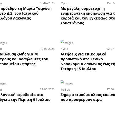
χτά έως τα μεσάνυχτα την Πα
Αυγούστου
ις έως
Οι επιτυχόντες των
Τ
ONIK -
Πανελλαδικών Εξετάσεων
νυχτα
2026 από τα Φροντιστήρια
ούστου
Χριστάκος - Κωστιάνη