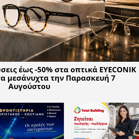
Η APELA προτείνει