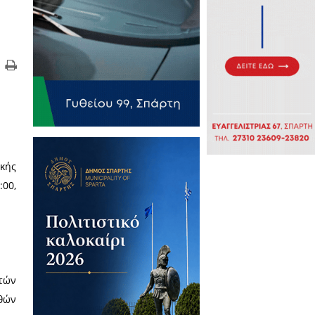
ς Τράπεζας Αίματος
ανώνει εβδομάδα εθελοντικής