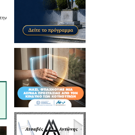
, από τις 09:00 έως τις 13:00,
κτύου εθελοντών αιμοδοτών
ς ανάγκες ασθενών και ευπαθών
εια απουσίας, σύμφωνα με την