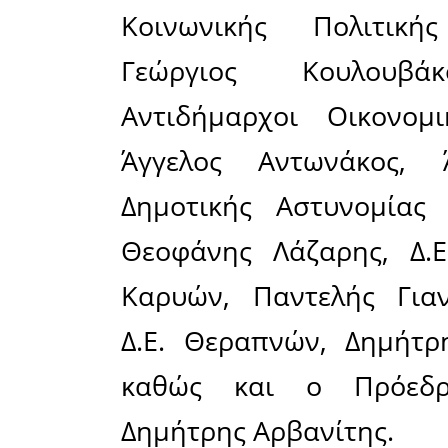
συμπολίτε
Σε μια πε
για αίμα 
δεδομένο
συστατικό