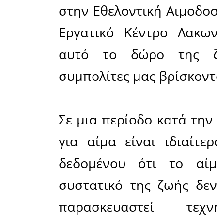
το παρών 
που διο
Παρασκε
Εθελοντώ
συνεργασί