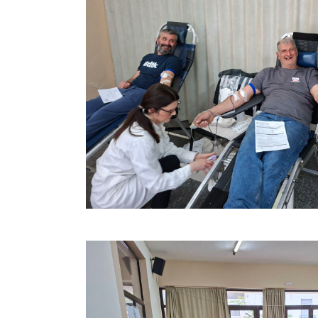
Όραμα Ελπ
ενημέρωση
να γίνουν
Από το 