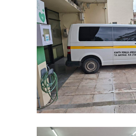
θεωρείτ
οργανισμό
Παρόντες 
ήταν ο