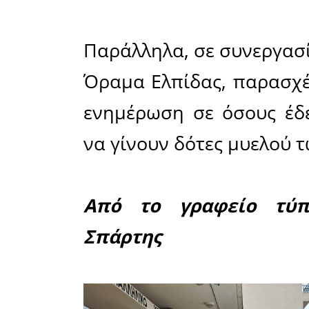
παρασκ
αντικατα
αξία της 
πολύ μεγά
αλληλε
συνανθρώ