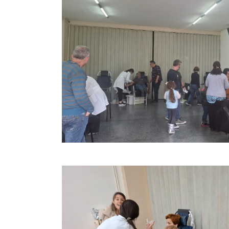
Κοινωνι
Γεώργι
Αντιδήμα
Άγγελος 
Δημοτική
Θεοφάνης