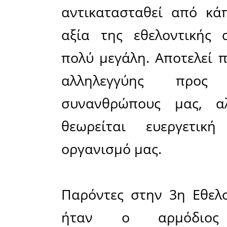
Γενικού Ν
Δεκάδες 
στην Εθελ
Εργατικό
αυτό το