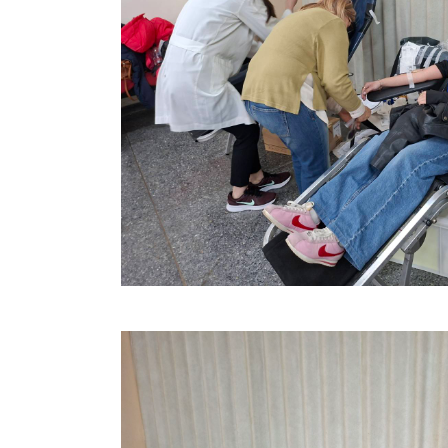
Καρυών, 
Δ.Ε. Θερα
καθώς κ
Δημήτρης 
Παράλληλα