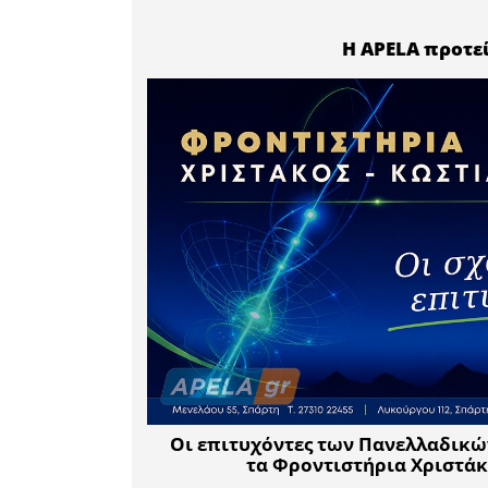
Το Επιμ
επανεξέτ
πως το κ
ισοδυναμε