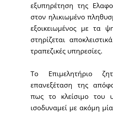
του υπο
Λακωνίας.
Στην επι
συγκεκρι
προβλήματ