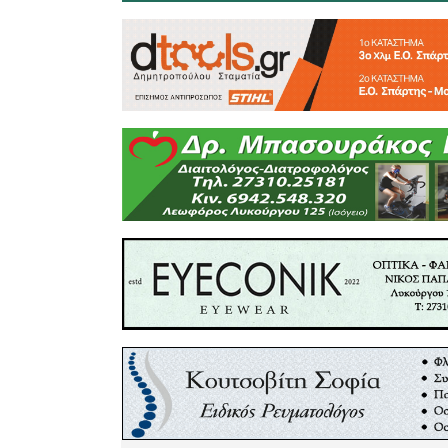
Ιδιαίτερ
εξυπηρέτ
στον ηλικ
εξοικειω
στηρίζετα
τραπεζικές