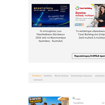
περιοχ
επιχει
δραστηριό
Το άρθρ
Τεχνητή Ν