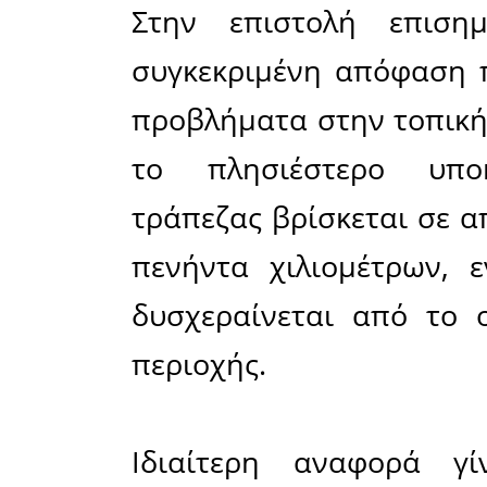
Λακωνία
επίσημη 
τη διοίκ
εκφράζοντ
για την 