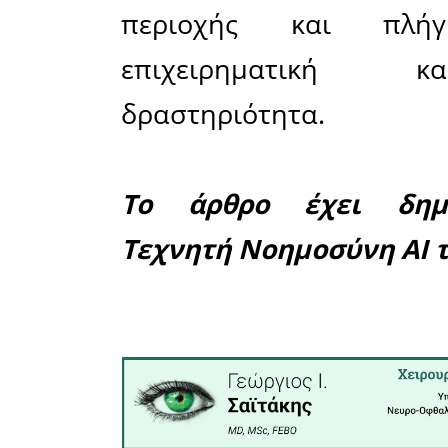
το πλησ
τράπεζας 
πενήντα 
δυσχεραίν
περιοχής.