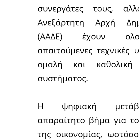
Ο Εμπορικ
την έντ
απόφαση 
συστήματ
2025 και 