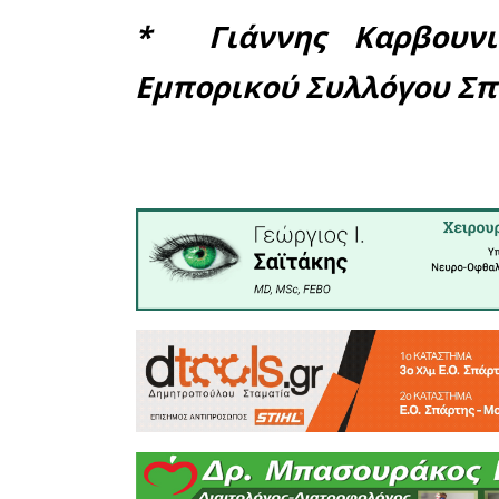
ομαλή κ
συστήματο
Η ψηφι
απαραίτητ
της οικον