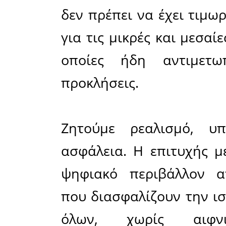
Εθνικής Ο
την άμεσ
προθεσμία
Είναι α
πρόστιμα 