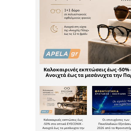
ασφάλεια.
ψηφιακό 
που διασφ
όλων, χ
εξοντωτικέ