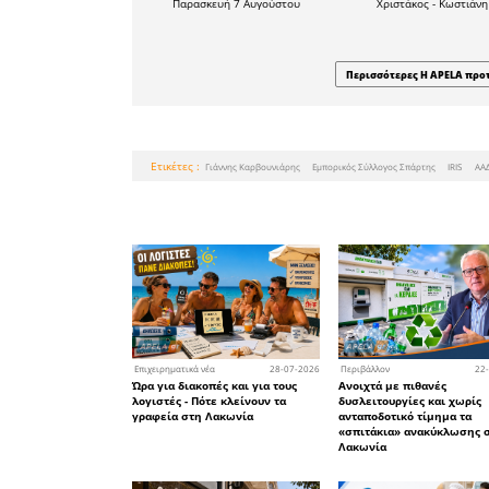
Ο Εμπορικ
Πολιτεία 
επανεξετά
εφαρμογή
ανάγκη 