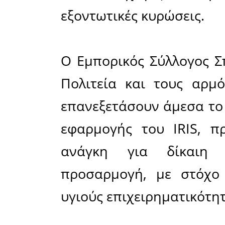
που ούτε 
συνεργά
Ανεξάρτ
(ΑΑΔΕ)
απαιτούμε