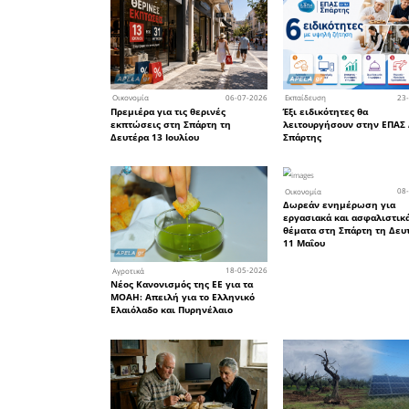
προσαρμο
υγιούς επι
* Γιάνν
Εμπορικο