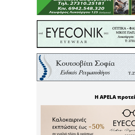
δεν πρέπε
για τις μι
οποίες ή
προκλήσει
Ζητούμε 