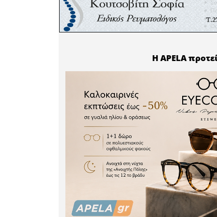
Καλούμε:
• Όλους τ
συμμετάσχ
• Οι κατά
καλύψουν
πούλμαν.