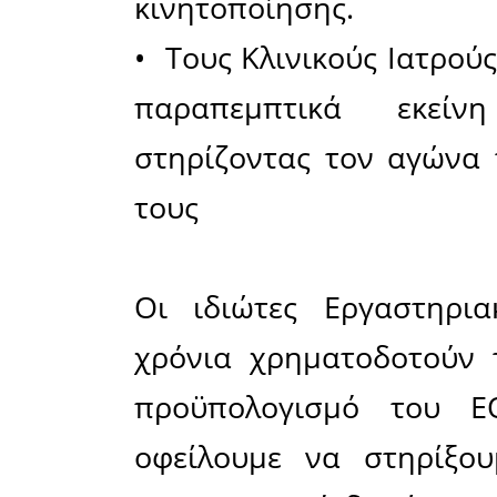
υπερβολι
τους ιατρο
• ακυρώνο
δικαιοσύν
• απειλο
μικρομεσα