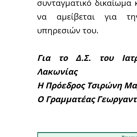
• και οδ
οικονομι
μαρασμό.
Η συνέχ
υπονομεύ