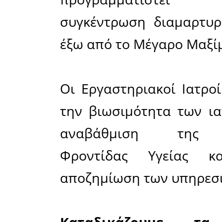
Οι πρόεδρ
Συλλόγων 
στήριξή 
μορφή κι
των Ερ
Ιατρών.