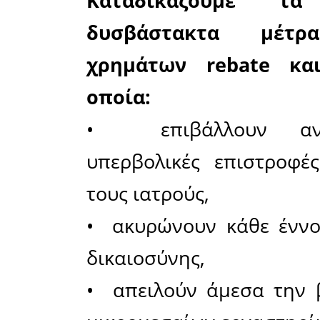
Στις 7
προγρα
συγκέντρ
έξω από τ