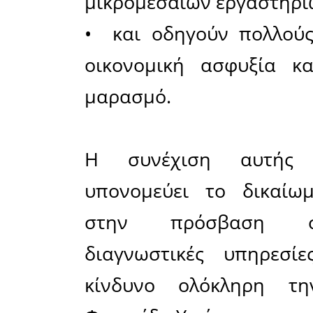
Οι Εργαστ
την βιωσι
αναβάθ
Φροντίδ
αποζημίωσ