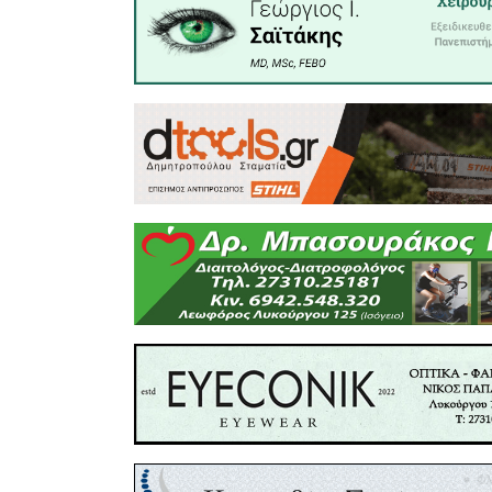
στην π
διαγνωστ
κίνδυνο
Φροντίδα Υ