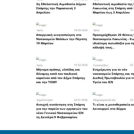
Λακωνίας
Η Πρόεδρ
Ο Γραμμα