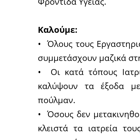
Καταδι
δυσβάσ
χρημάτω
οποία:
• επιβ