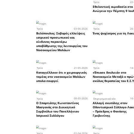
οφείλουμ
συνταγματ
να αμεί
υπηρεσιών
Για το Δ