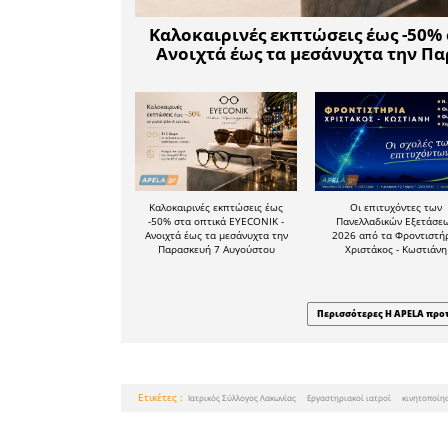
• Όσους δ
κλειστά τ
κινητοποί
• Τους Κλ
παραπεμ
στηρίζον