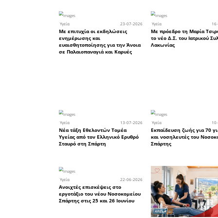
τους
Οι ιδιώτ
χρόνια χρ
προϋπολο