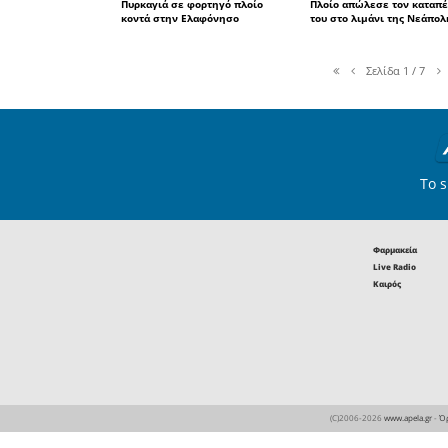
video
06
Ατυχήματα
Ανετράπη φορτηγό στον δ
Λεύκτρο - Σπάρτη