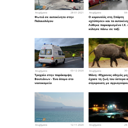
31
Ατυχήματα
Στο νοσοκομείο Μολάων
29χρονος με τη βοήθεια τ
Λιμενικού
20
Ατυχήματα
Παρανάλωμα του πυρός
αυτοκίνητο κοντά στις Κρο