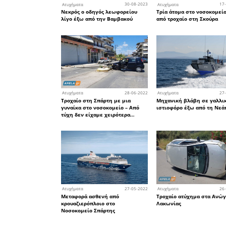
Ένας νεκρός και δύο τραυμ
σε μετωπική σύγκρουση
οχημάτων στην Κροκεών -
Σκάλας
07
Ατυχήματα
Αυτός είναι ο ευκάλυπτος 
στοίχισε τη ζωή τριών φο
στη Σπάρτη