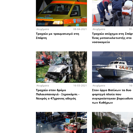
10
Ατυχήματα
Ακυβέρνητο ιστιοφόρο στο
Ελαφονήσου λόγω μηχανι
βλάβης