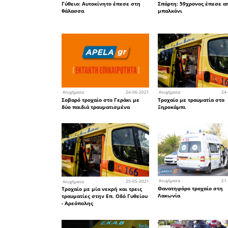
γυναίκα στο νοσοκομείο –
τύχη δεν είχαμε χειρότερ
27
Ατυχήματα
Μεταφορά ασθενή από
κρουαζιερόπλοιο στο
Νοσοκομείο Σπάρτης