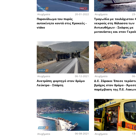
30
Ατυχήματα
Νεκρός ο οδηγός λεωφορε
λίγο έξω από την Βαμβακο
28
Ατυχήματα
Τροχαίο στη Σπάρτη με μι